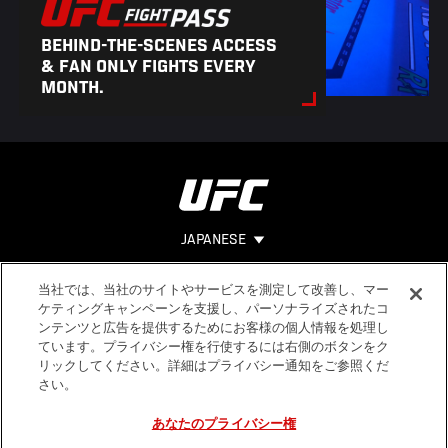
BEHIND-THE-SCENES ACCESS
& FAN ONLY FIGHTS EVERY
MONTH.
JAPANESE
当社では、当社のサイトやサービスを測定して改善し、マー
Footer
ヘルプ
法的事項
ケティングキャンペーンを支援し、パーソナライズされたコ
ンテンツと広告を提供するためにお客様の個人情報を処理し
利用規約
ています。プライバシー権を行使するには右側のボタンをク
個人情報保
リックしてください。詳細はプライバシー通知をご参照くだ
護方針
さい。
あなたのプライバシー権