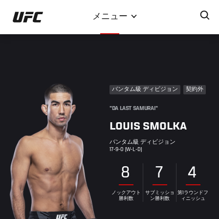
メ
メニュー
イ
ン
コ
ン
テ
ン
バンタム級 ディビジョン
契約外
ツ
に
"DA LAST SAMURAI"
移
LOUIS SMOLKA
動
バンタム級 ディビジョン
17-9-0 (W-L-D)
8
7
4
ノックアウト
サブミッショ
第1ラウンドフ
勝利数
ン勝利数
ィニッシュ