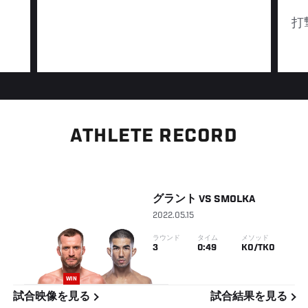
打
ATHLETE RECORD
グラント
VS
SMOLKA
2022.05.15
ラウンド
タイム
メソッド
3
0:49
KO/TKO
WIN
試合映像を見る
試合結果を見る