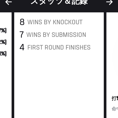
スタッツ＆記録
8
WINS BY KNOCKOUT
7%)
7
WINS BY SUBMISSION
12%)
4
FIRST ROUND FINISHES
41%)
打
命