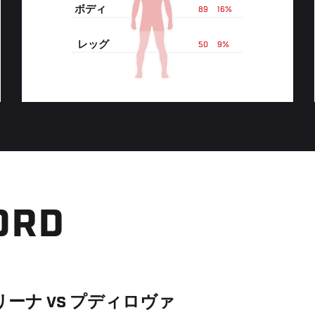
ボディ
89
16%
レッグ
50
9%
ORD
リーナ
VS
プディロヴァ