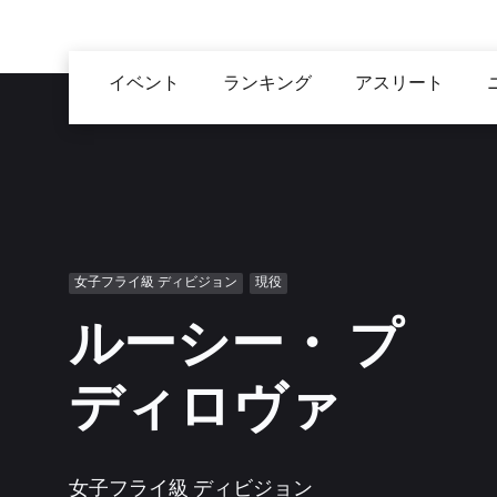
メ
イ
Main
ン
イベント
ランキング
アスリート
navigation
コ
ン
テ
ン
ツ
に
移
女子フライ級 ディビジョン
現役
動
ルーシー・ プ
ディロヴァ
女子フライ級 ディビジョン