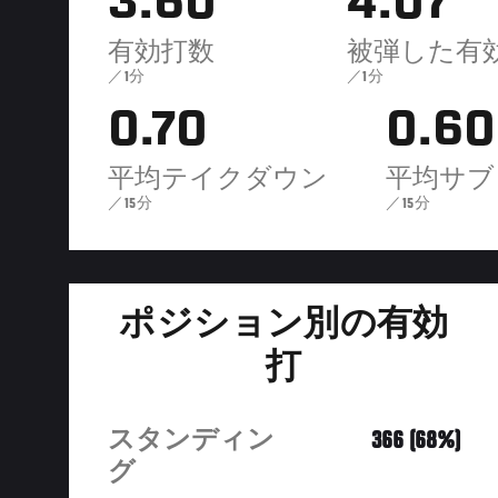
3.60
4.07
有効打数
被弾した有
／1分
／1分
0.70
0.60
平均テイクダウン
平均サブ
／15分
／15分
ポジション別の有効
打
スタンディン
366 (68%)
グ