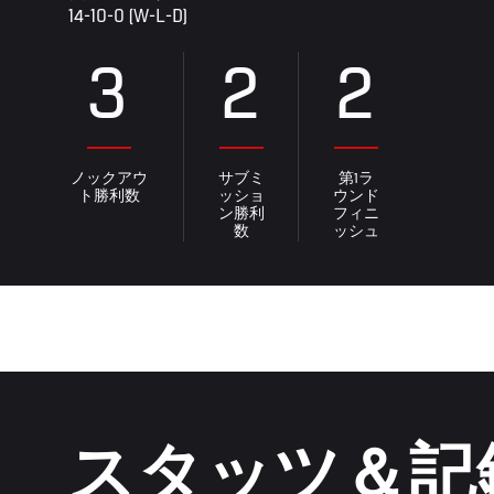
14-10-0 (W-L-D)
3
2
2
ノックアウ
サブミ
第1ラ
ト勝利数
ッショ
ウンド
ン勝利
フィニ
数
ッシュ
スタッツ＆記