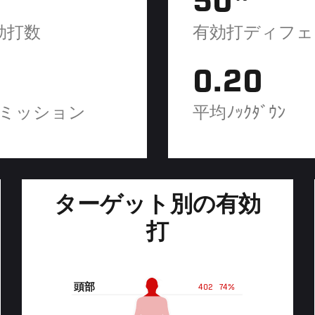
50
効打数
有効打ディフェ
0.20
ミッション
平均ﾉｯｸﾀﾞｳﾝ
ターゲット別の有効
打
頭部
402
74%