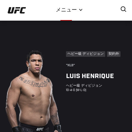
メ
メニュー
イ
ン
コ
ン
テ
ン
ヘビー級 ディビジョン
契約外
ツ
に
"KLB"
移
LUIS HENRIQUE
動
ヘビー級 ディビジョン
10-4-0 (W-L-D)