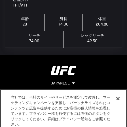
所属ジム
TFT/ATT
年齢
身長
体重
29
74.00
204.80
リーチ
レッグリーチ
74.00
42.50
JAPANESE
当社では、当社のサイトやサービスを測定して改善し、マー
Footer
ヘルプ
法的事項
ケティングキャンペーンを支援し、パーソナライズされたコ
ンテンツと広告を提供するためにお客様の個人情報を処理し
利用規約
ています。プライバシー権を行使するには右側のボタンをク
個人情報保
リックしてください。詳細はプライバシー通知をご参照くだ
護方針
さい。