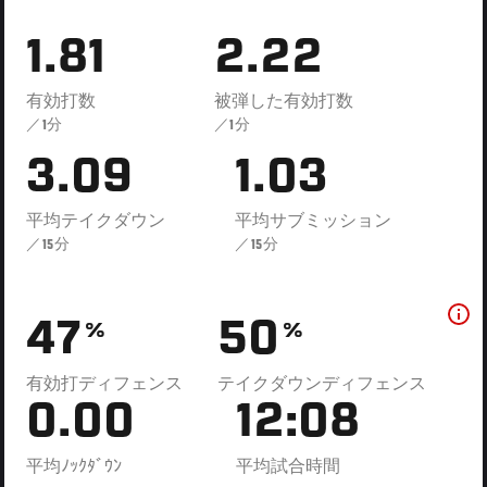
1.81
2.22
有効打数
被弾した有効打数
／1分
／1分
3.09
1.03
平均テイクダウン
平均サブミッション
／15分
／15分
47
50
%
%
有効打ディフェンス
テイクダウンディフェンス
0.00
12:08
平均ﾉｯｸﾀﾞｳﾝ
平均試合時間