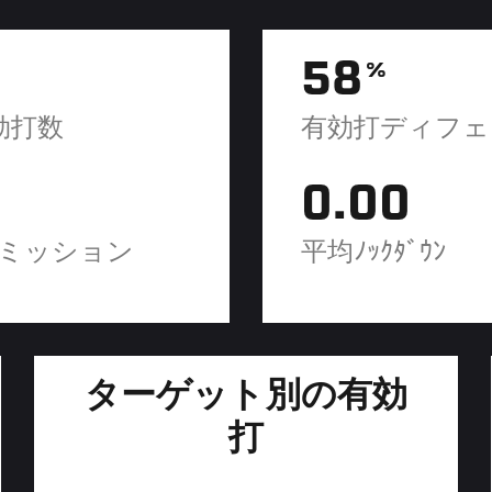
58
%
効打数
有効打ディフェ
0.00
ミッション
平均ﾉｯｸﾀﾞｳﾝ
ターゲット別の有効
打