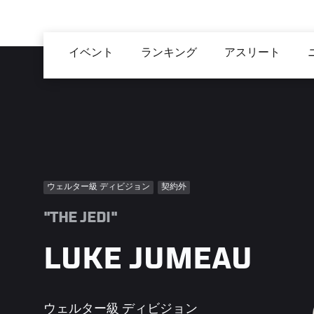
メ
イ
Main
ン
イベント
ランキング
アスリート
navigation
コ
ン
テ
ン
ツ
に
移
ウェルター級 ディビジョン
契約外
動
"THE JEDI"
LUKE JUMEAU
ウェルター級 ディビジョン