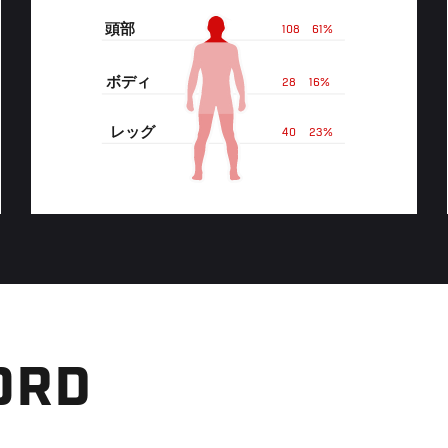
頭部
108
61%
ボディ
28
16%
レッグ
40
23%
ORD