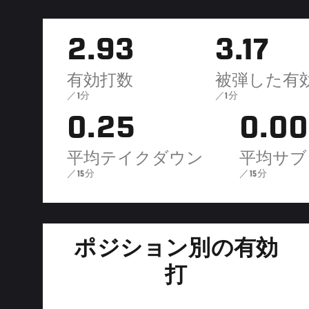
2.93
3.17
有効打数
被弾した有
／1分
／1分
0.25
0.00
平均テイクダウン
平均サブ
／15分
／15分
ポジション別の有効
打