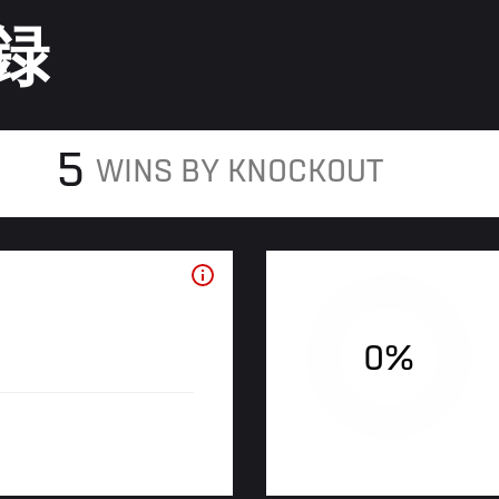
録
5
WINS BY KNOCKOUT
0%