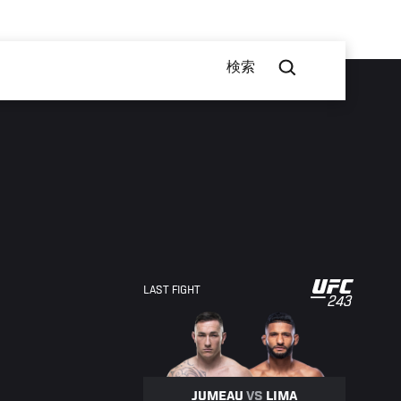
検索
UFC
LAST FIGHT
243
243
JUMEAU
VS
LIMA