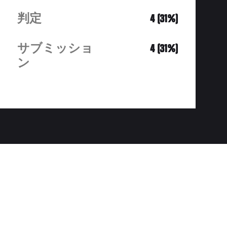
判定
4 (31%)
サブミッショ
4 (31%)
ン