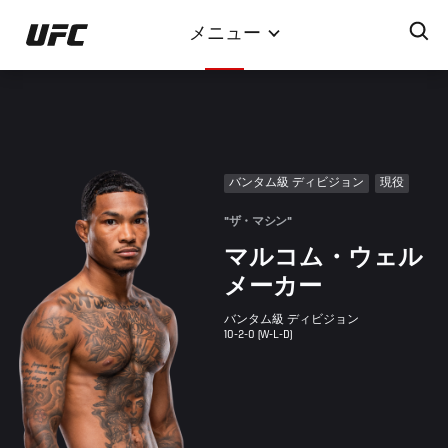
メ
メニュー
イ
ン
コ
ン
テ
ン
バンタム級 ディビジョン
現役
ツ
に
"ザ・マシン"
移
マルコム・ウェル
動
メーカー
バンタム級 ディビジョン
10-2-0 (W-L-D)