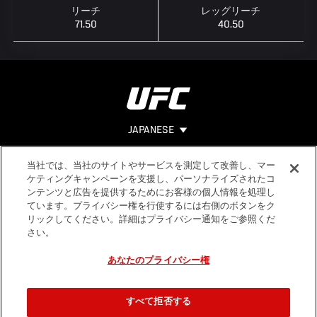
リーチ
レッグリーチ
71.50
40.50
JAPANESE
当社では、当社のサイトやサービスを測定して改善し、マー
Footer
ヘルプ
法的事項
ケティングキャンペーンを支援し、パーソナライズされたコ
ンテンツと広告を提供するためにお客様の個人情報を処理し
利用規約
ています。プライバシー権を行使するには右側のボタンをク
個人情報保
リックしてください。詳細はプライバシー通知をご参照くだ
護方針
さい。
あなたのプライバシー権
すべて拒否する