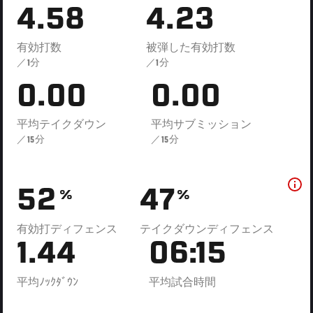
4.58
4.23
有効打数
被弾した有効打数
／1分
／1分
0.00
0.00
平均テイクダウン
平均サブミッション
／15分
／15分
52
47
%
%
有効打ディフェンス
テイクダウンディフェンス
1.44
06:15
平均ﾉｯｸﾀﾞｳﾝ
平均試合時間