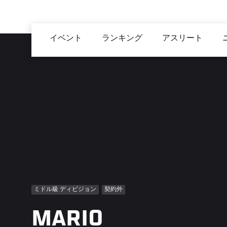
メ
イ
Main
ン
イベント
ランキング
アスリート
navigation
コ
ン
テ
ン
ツ
に
移
動
ミドル級 ディビジョン
契約外
MARIO