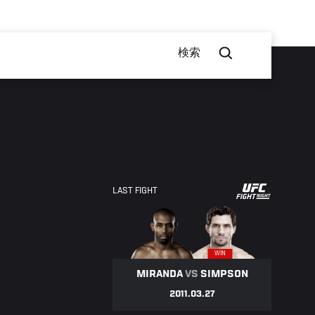
検索
UFC
LAST FIGHT
FIGHT
NIGHT
LIVE
WIN
MIRANDA
VS
SIMPSON
2011.03.27