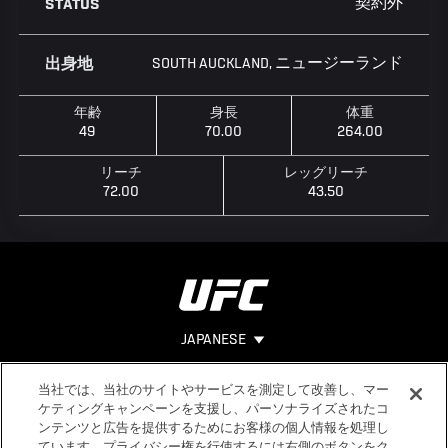
契約外
STATUS
SOUTH AUCKLAND, ニュージーランド
出身地
年齢
身長
体重
49
70.00
264.00
リーチ
レッグリーチ
72.00
43.50
JAPANESE
当社では、当社のサイトやサービスを測定して改善し、マー
Footer
ヘルプ
法的事項
ケティングキャンペーンを支援し、パーソナライズされたコ
ンテンツと広告を提供するためにお客様の個人情報を処理し
利用規約