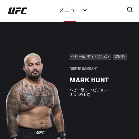
メ
メニュー
イ
ン
コ
ン
テ
ン
ヘビー級 ディビジョン
契約外
ツ
に
"SUPER SAMOAN"
移
MARK HUNT
動
ヘビー級 ディビジョン
13-14-1 (W-L-D)