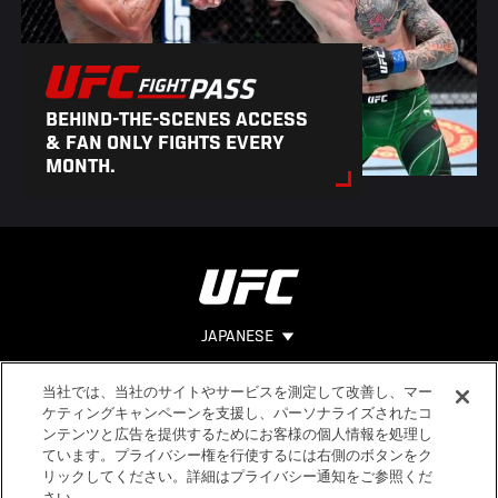
BEHIND-THE-SCENES ACCESS
& FAN ONLY FIGHTS EVERY
MONTH.
JAPANESE
当社では、当社のサイトやサービスを測定して改善し、マー
Footer
ヘルプ
法的事項
ケティングキャンペーンを支援し、パーソナライズされたコ
ンテンツと広告を提供するためにお客様の個人情報を処理し
利用規約
ています。プライバシー権を行使するには右側のボタンをク
個人情報保
リックしてください。詳細はプライバシー通知をご参照くだ