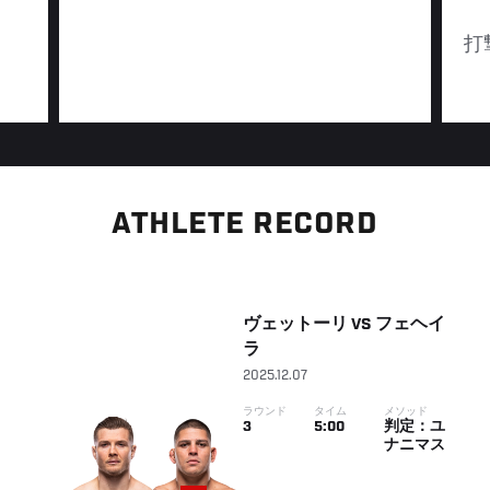
打
ATHLETE RECORD
ヴェットーリ
VS
フェヘイ
ラ
2025.12.07
ラウンド
タイム
メソッド
3
5:00
判定：ユ
ナニマス