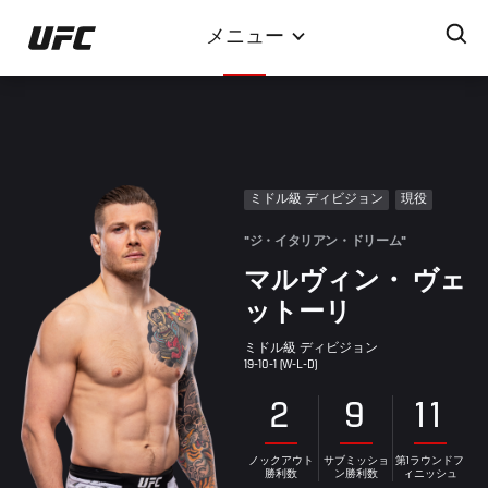
メ
メニュー
イ
ン
コ
ン
テ
ン
ミドル級 ディビジョン
現役
ツ
に
"ジ・イタリアン・ドリーム"
移
マルヴィン・ ヴェ
動
ットーリ
ミドル級 ディビジョン
19-10-1 (W-L-D)
2
9
11
ノックアウト
サブミッショ
第1ラウンドフ
勝利数
ン勝利数
ィニッシュ