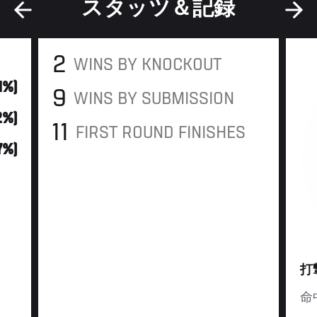
スタッツ＆記録
2
WINS BY KNOCKOUT
11%)
9
WINS BY SUBMISSION
2%)
11
FIRST ROUND FINISHES
7%)
打
命