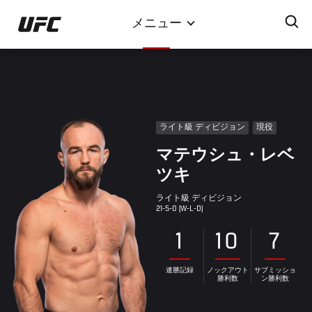
メ
メニュー
イ
ン
コ
ン
テ
ン
ライト級 ディビジョン
現役
ツ
マテウシュ・レベ
に
移
ツキ
動
ライト級 ディビジョン
21-5-0 (W-L-D)
1
10
7
連勝記録
ノックアウト
サブミッショ
勝利数
ン勝利数