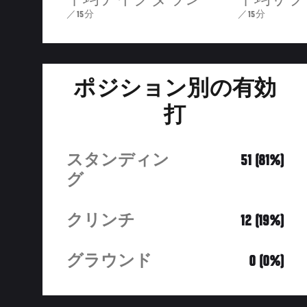
平均テイクダウン
平均サブ
／15分
／15分
ポジション別の有効
打
スタンディン
51 (81%)
グ
クリンチ
12 (19%)
グラウンド
0 (0%)