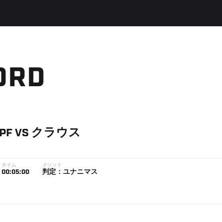
ORD
PF
VS
クラウス
タイム
メソッド
00:05:00
判定：ユナニマス