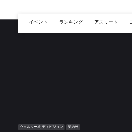
メ
イ
Main
ン
イベント
ランキング
アスリート
navigation
コ
ン
テ
ン
ツ
に
移
動
ウェルター級 ディビジョン
契約外