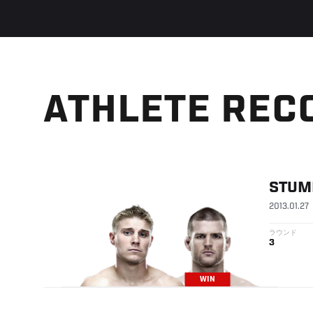
ATHLETE REC
STUM
2013.01.27
ラウンド
3
WIN