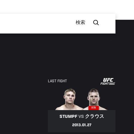
検索
UFC
LAST FIGHT
FIGHT
NIGHT
WIN
STUMPF
VS
クラウス
2013.01.27