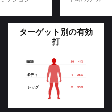
ミッション
平均ﾉｯｸﾀﾞｳﾝ
ターゲット別の有効
打
頭部
26
41%
ボディ
16
25%
レッグ
21
33%