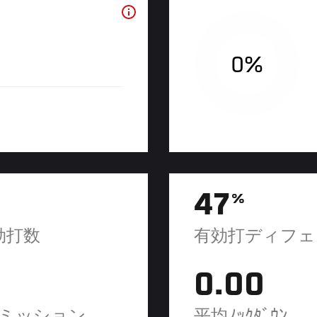
0%
47
%
効打数
有効打ディフェ
0.00