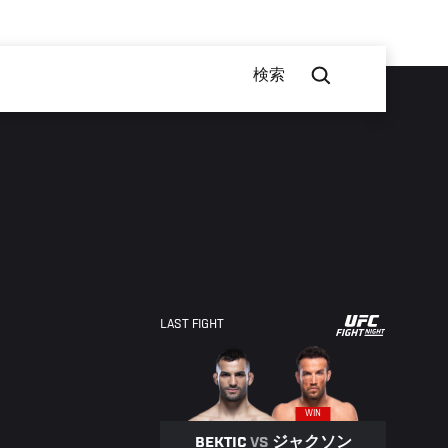
検索
UFC
LAST FIGHT
FIGHT
NIGHT
WIN
BEKTIC
VS
ジャクソン