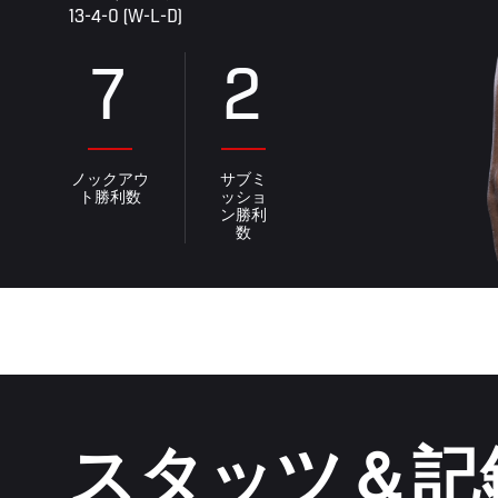
13-4-0 (W-L-D)
7
2
ノックアウ
サブミ
ト勝利数
ッショ
ン勝利
数
スタッツ＆記