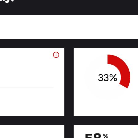
33%
%