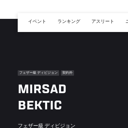
メ
イ
Main
ン
イベント
ランキング
アスリート
navigation
コ
ン
テ
ン
ツ
に
移
フェザー級 ディビジョン
契約外
動
MIRSAD
BEKTIC
フェザー級 ディビジョン