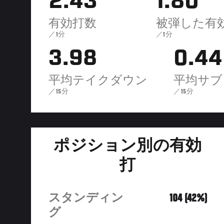
2.43
1.80
有効打数
被弾した有
／1分
／1分
3.98
0.44
平均テイクダウン
平均サブ
／15分
／15分
ポジション別の有効
打
スタンディン
104 (42%)
グ