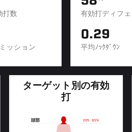
58
効打数
有効打ディフェ
0.29
ミッション
平均ﾉｯｸﾀﾞｳﾝ
ターゲット別の有効
打
頭部
205
83%