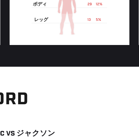
ボディ
29
12%
レッグ
13
5%
ORD
IC
VS
ジャクソン