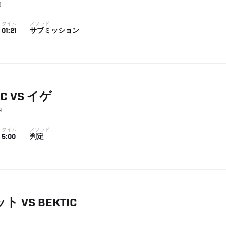
0
タイム
メソッド
01:21
サブミッション
IC
VS
イゲ
9
タイム
メソッド
5:00
判定
ット
VS
BEKTIC