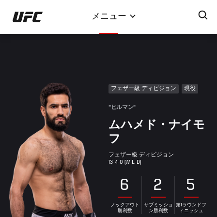
メ
メニュー
イ
ン
コ
ン
テ
ン
フェザー級 ディビジョン
現役
ツ
に
"ヒルマン"
移
ムハメド・ナイモ
動
フ
フェザー級 ディビジョン
13-4-0 (W-L-D)
6
2
5
ノックアウト
サブミッショ
第1ラウンドフ
勝利数
ン勝利数
ィニッシュ