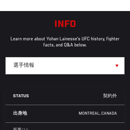
INFO
Learn more about Yohan Lainesse's UFC history, fighter
facts, and Q&A below.
契約外
STATUS
MONTREAL, CANADA
出身地
所属ジム