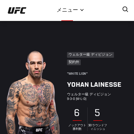
メ
メニュー
イ
ン
コ
ン
テ
ン
ウェルター級 ディビジョン
ツ
契約外
に
移
"WHITE LION"
動
YOHAN LAINESSE
ウェルター級 ディビジョン
9-3-0 (W-L-D)
6
5
ノックアウト
第1ラウンドフ
勝利数
ィニッシュ