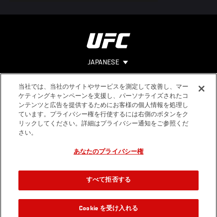
JAPANESE
当社では、当社のサイトやサービスを測定して改善し、マー
Footer
ヘルプ
法的事項
ケティングキャンペーンを支援し、パーソナライズされたコ
ンテンツと広告を提供するためにお客様の個人情報を処理し
利用規約
ています。プライバシー権を行使するには右側のボタンをク
個人情報保
リックしてください。詳細はプライバシー通知をご参照くだ
護方針
さい。
あなたのプライバシー権
すべて拒否する
Cookie を受け入れる