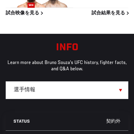
WIN
試合映像を見る
試合結果を見る
INFO
Learn more about Bruno Souza's UFC history, fighter facts,
and Q&A below.
契約外
STATUS