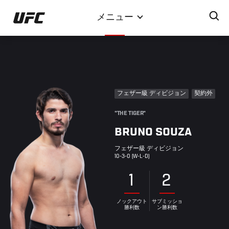
メ
メニュー
イ
ン
コ
ン
テ
ン
フェザー級 ディビジョン
契約外
ツ
に
"THE TIGER"
移
BRUNO SOUZA
動
フェザー級 ディビジョン
10-3-0 (W-L-D)
1
2
ノックアウト
サブミッショ
勝利数
ン勝利数