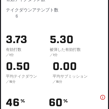
テイクダウンアテンプト数
6
3.73
5.30
有効打数
被弾した有効打数
／1分
／1分
0.50
0.00
平均テイクダウン
平均サブミッション
／15分
／15分
46
60
%
%