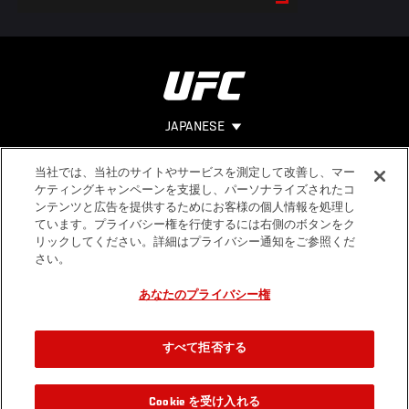
JAPANESE
当社では、当社のサイトやサービスを測定して改善し、マー
Footer
ヘルプ
法的事項
ケティングキャンペーンを支援し、パーソナライズされたコ
ンテンツと広告を提供するためにお客様の個人情報を処理し
利用規約
ています。プライバシー権を行使するには右側のボタンをク
個人情報保
リックしてください。詳細はプライバシー通知をご参照くだ
護方針
さい。
あなたのプライバシー権
すべて拒否する
Cookie を受け入れる