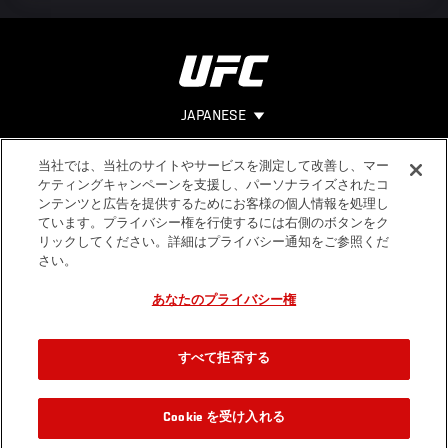
JAPANESE
当社では、当社のサイトやサービスを測定して改善し、マー
Footer
ヘルプ
法的事項
ケティングキャンペーンを支援し、パーソナライズされたコ
ンテンツと広告を提供するためにお客様の個人情報を処理し
利用規約
ています。プライバシー権を行使するには右側のボタンをク
個人情報保
リックしてください。詳細はプライバシー通知をご参照くだ
護方針
さい。
あなたのプライバシー権
すべて拒否する
Cookie を受け入れる