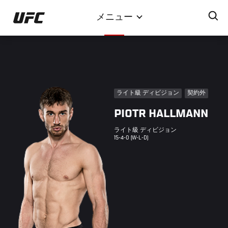
メ
メニュー
イ
ン
コ
ン
テ
ン
ライト級 ディビジョン
契約外
ツ
PIOTR HALLMANN
に
移
ライト級 ディビジョン
動
15-4-0 (W-L-D)