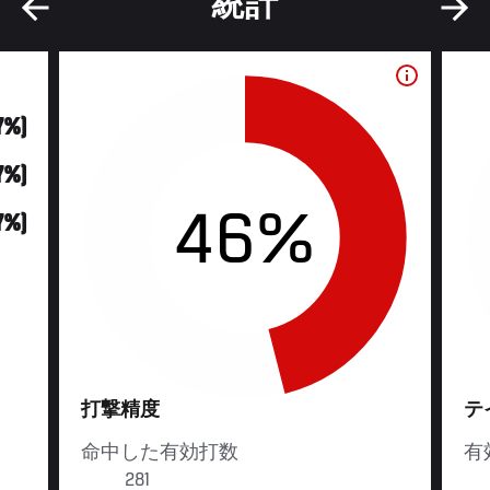
統計
47%)
(7%)
46%
47%)
打撃精度
テ
命中した有効打数
有
281