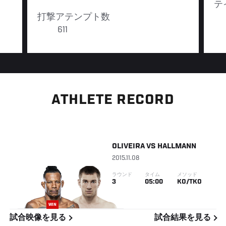
テ
打撃アテンプト数
611
ATHLETE RECORD
OLIVEIRA
VS
HALLMANN
2015.11.08
ラウンド
タイム
メソッド
3
05:00
KO/TKO
WIN
試合映像を見る
試合結果を見る