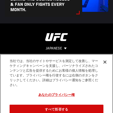
& FAN ONLY FIGHTS EVERY
MONTH.
JAPANESE
当社では、当社のサイトやサービスを測定して改善し、マー
Footer
ヘルプ
法的事項
ケティングキャンペーンを支援し、パーソナライズされたコ
ンテンツと広告を提供するためにお客様の個人情報を処理し
利用規約
ています。プライバシー権を行使するには右側のボタンをク
個人情報保
リックしてください。詳細はプライバシー通知をご参照くだ
護方針
さい。
あなたのプライバシー権
すべて拒否する