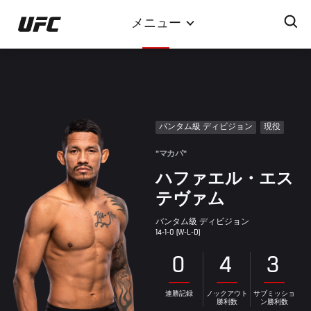
メ
メニュー
イ
ン
コ
ン
テ
ン
バンタム級 ディビジョン
現役
ツ
に
"マカパ"
移
ハファエル・エス
動
テヴァム
バンタム級 ディビジョン
14-1-0 (W-L-D)
0
4
3
連勝記録
ノックアウト
サブミッショ
勝利数
ン勝利数