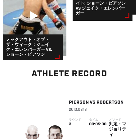
イト: ショーン・ピアソン
VS ジェイク・エレンバー
ガー
ノックアウト・オブ・
ザ・ウィーク：ジェイ
ク・エレンバーガー VS.
ショーン・ピアソン
ATHLETE RECORD
PIERSON
VS
ROBERTSON
2013.06.16
ラウンド
タイム
メソッド
3
00:05:00
判定：マ
ジョリテ
ィ