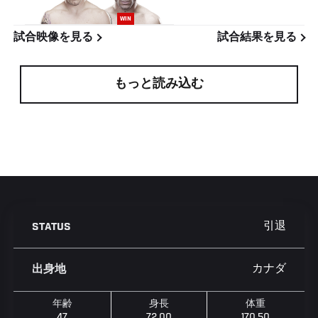
WIN
試合映像を見る
試合結果を見る
もっと読み込む
引退
STATUS
カナダ
出身地
年齢
身長
体重
47
72.00
170.50