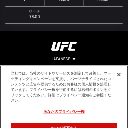
リーチ
76.00
JAPANESE
当社では、当社のサイトやサービスを測定して改善し、マー
Footer
ヘルプ
法的事項
ケティングキャンペーンを支援し、パーソナライズされたコ
ンテンツと広告を提供するためにお客様の個人情報を処理し
利用規約
ています。プライバシー権を行使するには右側のボタンをク
個人情報保
リックしてください。詳細はプライバシー通知をご参照くだ
護方針
さい。
あなたのプライバシー権