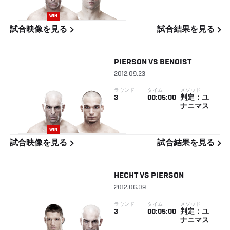
WIN
試合映像を見る
試合結果を見る
PIERSON
VS
BENOIST
2012.09.23
ラウンド
タイム
メソッド
3
00:05:00
判定：ユ
ナニマス
WIN
試合映像を見る
試合結果を見る
HECHT
VS
PIERSON
2012.06.09
ラウンド
タイム
メソッド
3
00:05:00
判定：ユ
ナニマス