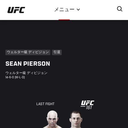
メ
メニュー
イ
ン
コ
ン
テ
ン
ウェルター級 ディビジョン
引退
ツ
SEAN PIERSON
に
移
ウェルター級 ディビジョン
動
14-6-0 (W-L-D)
UFC
LAST FIGHT
161
161