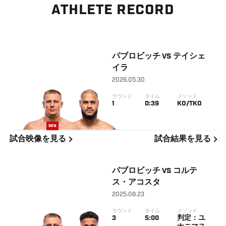
ATHLETE RECORD
パブロビッチ
VS
テイシェ
イラ
2026.05.30
ラウンド
タイム
メソッド
1
0:39
KO/TKO
WIN
試合映像を見る
試合結果を見る
パブロビッチ
VS
コルテ
ス・アコスタ
2025.08.23
ラウンド
タイム
メソッド
3
5:00
判定：ユ