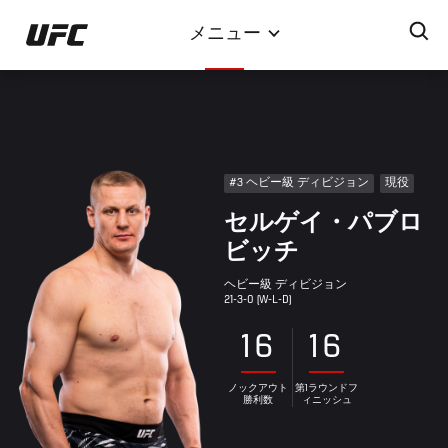
メ
メニュー
イ
ン
コ
ン
テ
ン
#3 ヘビー級 ディビジョン
現役
ツ
セルゲイ・パブロ
に
移
ビッチ
動
ヘビー級 ディビジョン
21-3-0 (W-L-D)
16
16
ノックアウト
第1ラウンドフ
勝利数
ィニッシュ