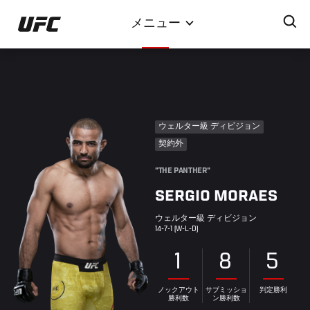
メ
メニュー
イ
ン
コ
ン
テ
ン
ウェルター級 ディビジョン
ツ
契約外
に
移
"THE PANTHER"
動
SERGIO MORAES
ウェルター級 ディビジョン
14-7-1 (W-L-D)
1
8
5
ノックアウト
サブミッショ
判定勝利
勝利数
ン勝利数