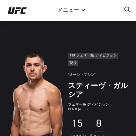
メ
メニュー
イ
ン
コ
ン
テ
ン
#10 フェザー級 ディビジョン
ツ
現役
に
移
"ミーン・マシン"
動
スティーヴ・ガル
シア
フェザー級 ディビジョン
19-6-0 (W-L-D)
15
8