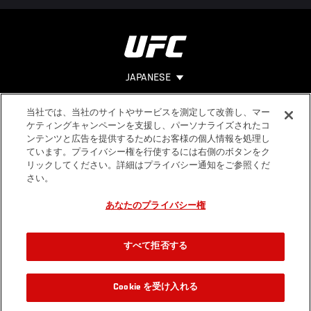
JAPANESE
当社では、当社のサイトやサービスを測定して改善し、マー
Footer
ヘルプ
法的事項
ケティングキャンペーンを支援し、パーソナライズされたコ
ンテンツと広告を提供するためにお客様の個人情報を処理し
利用規約
ています。プライバシー権を行使するには右側のボタンをク
個人情報保
リックしてください。詳細はプライバシー通知をご参照くだ
護方針
さい。
あなたのプライバシー権
すべて拒否する
Cookie を受け入れる