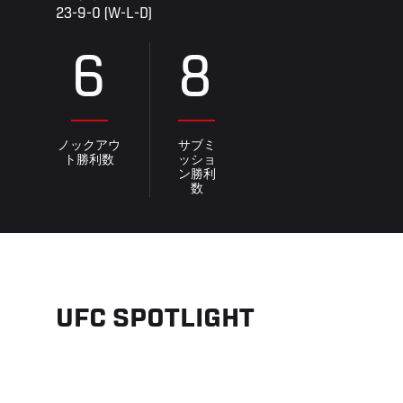
23-9-0 (W-L-D)
6
8
ノックアウ
サブミ
ト勝利数
ッショ
ン勝利
数
UFC SPOTLIGHT