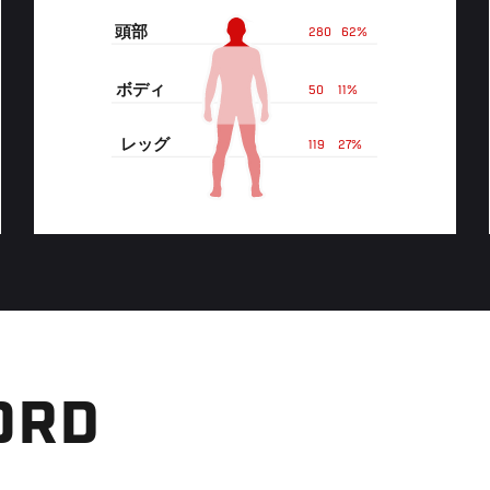
頭部
280
62%
ボディ
50
11%
レッグ
119
27%
ORD