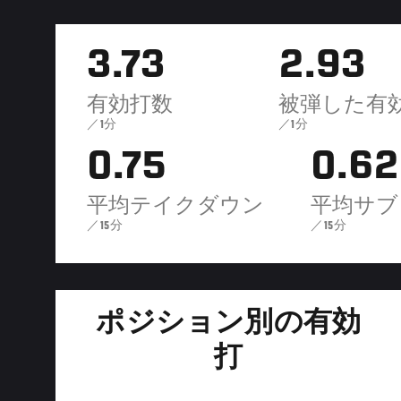
3.73
2.93
有効打数
被弾した有
／1分
／1分
0.75
0.62
平均テイクダウン
平均サブ
／15分
／15分
ポジション別の有効
打