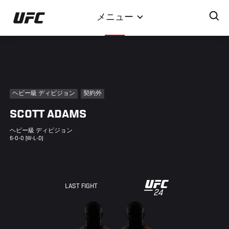
メ
メニュー
イ
ン
コ
ン
テ
ン
ヘビー級 ディビジョン
契約外
ツ
SCOTT ADAMS
に
移
ヘビー級 ディビジョン
動
6-0-0 (W-L-D)
UFC
LAST FIGHT
24
24