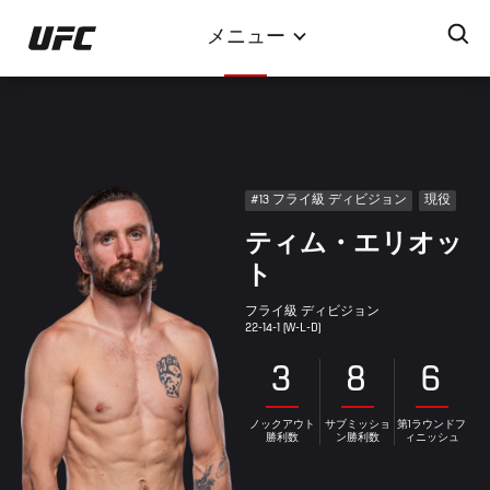
メ
メニュー
イ
ン
コ
ン
テ
ン
#13 フライ級 ディビジョン
現役
ツ
ティム・エリオッ
に
移
ト
動
フライ級 ディビジョン
22-14-1 (W-L-D)
3
8
6
ノックアウト
サブミッショ
第1ラウンドフ
勝利数
ン勝利数
ィニッシュ