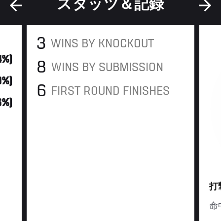
スタッツ＆記録
3
WINS BY KNOCKOUT
14%)
8
WINS BY SUBMISSION
50%)
6
FIRST ROUND FINISHES
6%)
打
命