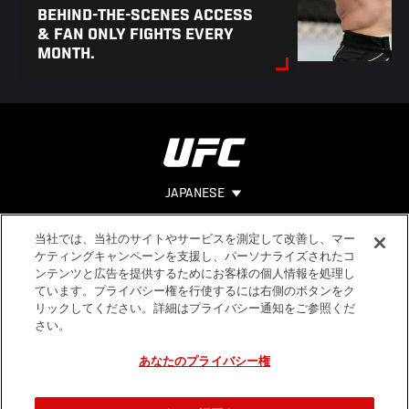
BEHIND-THE-SCENES ACCESS
& FAN ONLY FIGHTS EVERY
MONTH.
JAPANESE
当社では、当社のサイトやサービスを測定して改善し、マー
Footer
ヘルプ
法的事項
ケティングキャンペーンを支援し、パーソナライズされたコ
ンテンツと広告を提供するためにお客様の個人情報を処理し
利用規約
ています。プライバシー権を行使するには右側のボタンをク
個人情報保
リックしてください。詳細はプライバシー通知をご参照くだ
護方針
さい。
あなたのプライバシー権