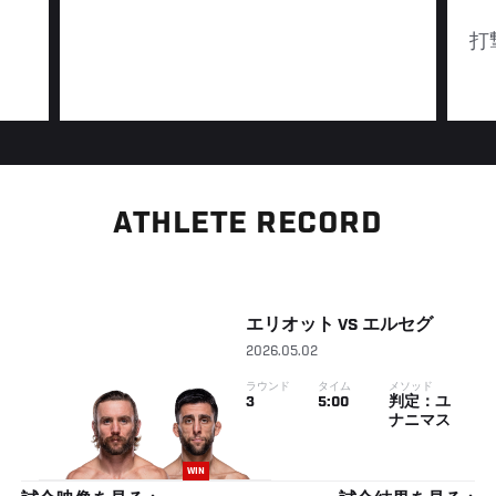
打
ATHLETE RECORD
エリオット
VS
エルセグ
2026.05.02
ラウンド
タイム
メソッド
3
5:00
判定：ユ
ナニマス
WIN