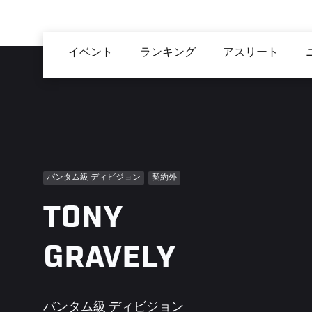
メ
イ
Main
ン
イベント
ランキング
アスリート
navigation
コ
ン
テ
ン
ツ
に
移
バンタム級 ディビジョン
契約外
動
TONY
GRAVELY
バンタム級 ディビジョン