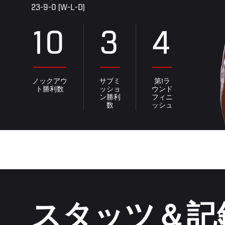
23-9-0 (W-L-D)
10
3
4
ノックアウ
サブミ
第1ラ
ト勝利数
ッショ
ウンド
ン勝利
フィニ
数
ッシュ
スタッツ＆記