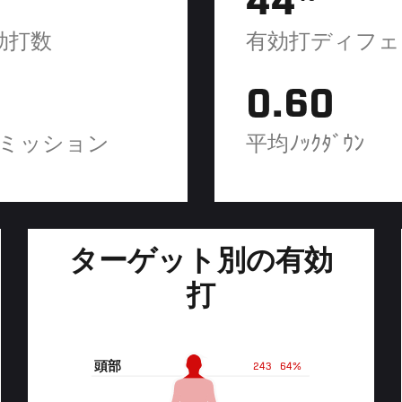
44
効打数
有効打ディフェ
0.60
ミッション
平均ﾉｯｸﾀﾞｳﾝ
ターゲット別の有効
打
頭部
243
64%