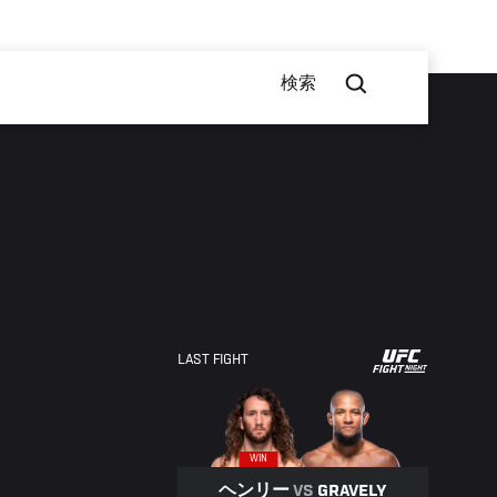
検索
UFC
LAST FIGHT
FIGHT
NIGHT
WIN
ヘンリー
VS
GRAVELY