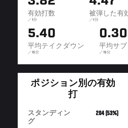
3.82
4.47
有効打数
被弾した有
／1分
／1分
5.40
0.30
平均テイクダウン
平均サブ
／15分
／15分
ポジション別の有効
打
スタンディン
204 (53%)
グ