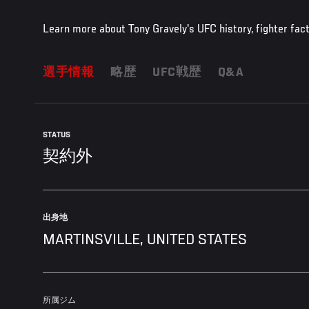
Learn more about Tony Gravely's UFC history, fighter fac
選手情報
略歴
UFC戦歴
Q&A
STATUS
契約外
出身地
MARTINSVILLE, UNITED STATES
所属ジム