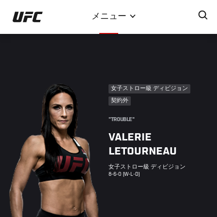
メ
メニュー
イ
ン
コ
ン
テ
ン
女子ストロー級 ディビジョン
ツ
契約外
に
移
"TROUBLE"
動
VALERIE
LETOURNEAU
女子ストロー級 ディビジョン
8-6-0 (W-L-D)