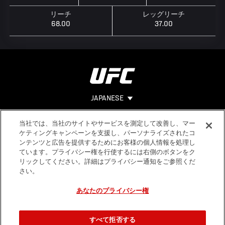
リーチ
レッグリーチ
68.00
37.00
JAPANESE
当社では、当社のサイトやサービスを測定して改善し、マー
Footer
ヘルプ
法的事項
ケティングキャンペーンを支援し、パーソナライズされたコ
ンテンツと広告を提供するためにお客様の個人情報を処理し
利用規約
ています。プライバシー権を行使するには右側のボタンをク
個人情報保
リックしてください。詳細はプライバシー通知をご参照くだ
護方針
さい。
あなたのプライバシー権
すべて拒否する