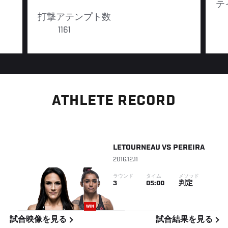
テ
打撃アテンプト数
1161
ATHLETE RECORD
LETOURNEAU
VS
PEREIRA
2016.12.11
ラウンド
タイム
メソッド
3
05:00
判定
WIN
試合映像を見る
試合結果を見る