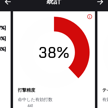
統計
7%)
9%)
38%
14%)
打撃精度
テ
命中した有効打数
有
441