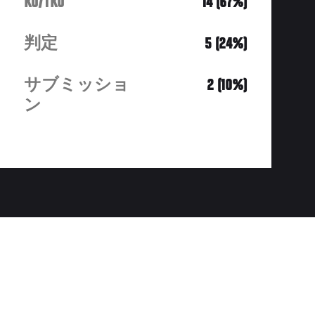
KO/TKO
14 (67%)
判定
5 (24%)
サブミッショ
2 (10%)
ン