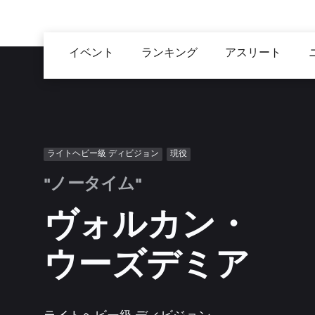
メ
イ
Main
ン
イベント
ランキング
アスリート
navigation
コ
ン
テ
ン
ツ
ライトヘビー級 ディビジョン
現役
に
移
"ノータイム"
動
ヴォルカン・
ウーズデミア