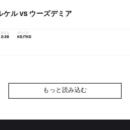
ルケル
VS
ウーズデミア
3
タイム
メソッド
2:28
KO/TKO
もっと読み込む