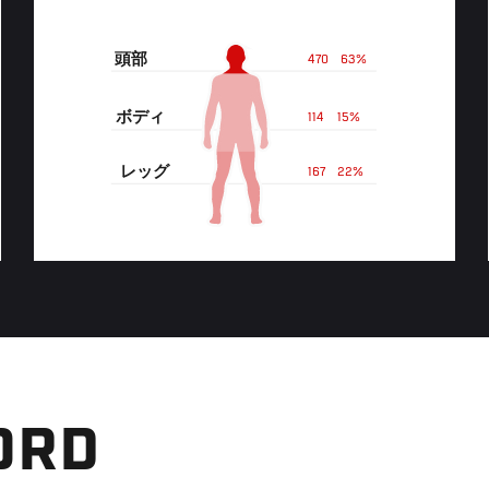
頭部
470
63%
ボディ
114
15%
レッグ
167
22%
ORD