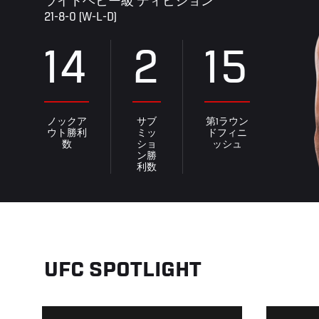
ライトヘビー級 ディビジョン
21-8-0 (W-L-D)
14
2
15
ノックア
サブ
第1ラウン
ウト勝利
ミッ
ドフィニ
数
ショ
ッシュ
ン勝
利数
UFC SPOTLIGHT