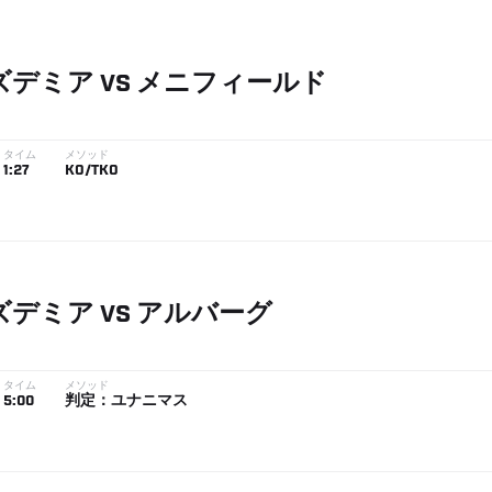
ズデミア
VS
メニフィールド
タイム
メソッド
1:27
KO/TKO
ズデミア
VS
アルバーグ
タイム
メソッド
5:00
判定：ユナニマス