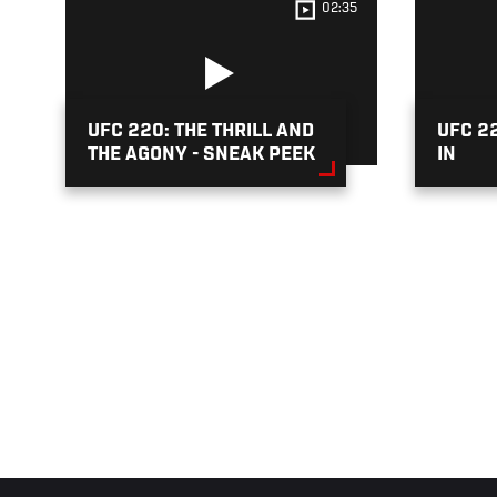
04
02:35
UFC 220: THE THRILL AND
UFC 22
THE AGONY - SNEAK PEEK
IN