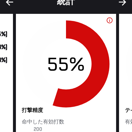
統計
5%)
13%)
55%
13%)
打撃精度
テ
命中した有効打数
有
200