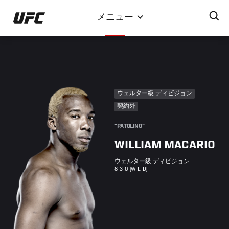
メ
メニュー
イ
ン
コ
ン
テ
ン
ウェルター級 ディビジョン
ツ
契約外
に
移
"PATOLINO"
動
WILLIAM MACARIO
ウェルター級 ディビジョン
8-3-0 (W-L-D)