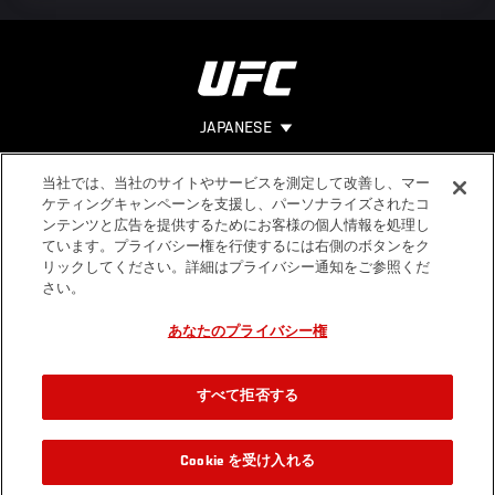
JAPANESE
当社では、当社のサイトやサービスを測定して改善し、マー
Footer
ヘルプ
法的事項
ケティングキャンペーンを支援し、パーソナライズされたコ
ンテンツと広告を提供するためにお客様の個人情報を処理し
利用規約
ています。プライバシー権を行使するには右側のボタンをク
個人情報保
リックしてください。詳細はプライバシー通知をご参照くだ
護方針
さい。
あなたのプライバシー権
すべて拒否する
Cookie を受け入れる