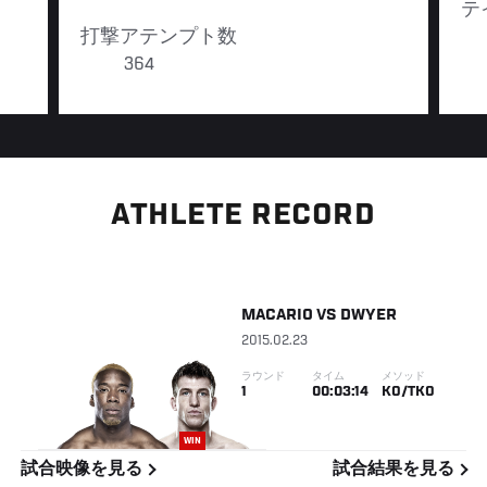
テ
打撃アテンプト数
364
ATHLETE RECORD
MACARIO
VS
DWYER
2015.02.23
ラウンド
タイム
メソッド
1
00:03:14
KO/TKO
WIN
試合映像を見る
試合結果を見る