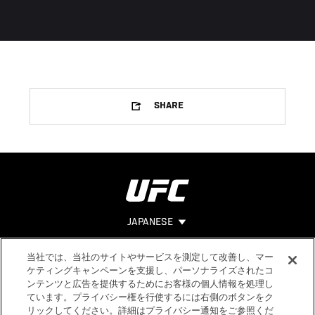
SHARE
JAPANESE
当社では、当社のサイトやサービスを測定して改善し、マー
Footer
ヘルプ
法的事項
ケティングキャンペーンを支援し、パーソナライズされたコ
ンテンツと広告を提供するためにお客様の個人情報を処理し
利用規約
ています。プライバシー権を行使するには右側のボタンをク
個人情報保
リックしてください。詳細はプライバシー通知をご参照くだ