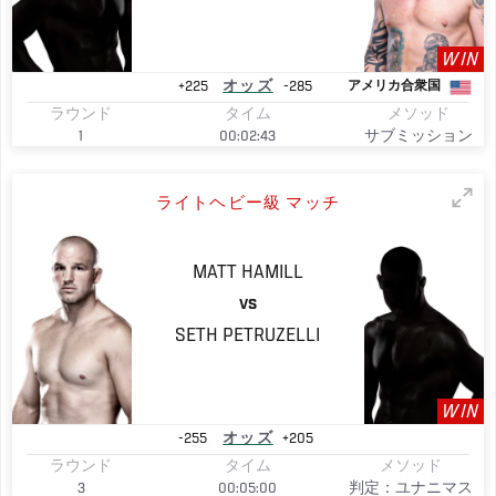
WIN
+225
オッズ
-285
アメリカ合衆国
ラウンド
タイム
メソッド
1
00:02:43
サブミッション
ライトヘビー級 マッチ
MATT
HAMILL
VS
SETH
PETRUZELLI
WIN
-255
オッズ
+205
ラウンド
タイム
メソッド
3
00:05:00
判定：ユナニマス