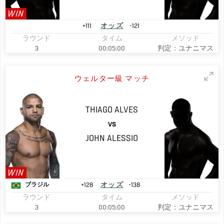
WIN
+111
オッズ
-121
ラウンド
タイム
メソッド
3
00:05:00
判定：ユナニマス
ウェルター級 マッチ
THIAGO
ALVES
VS
JOHN
ALESSIO
WIN
+128
オッズ
-138
ブラジル
ラウンド
タイム
メソッド
3
00:05:00
判定：ユナニマス