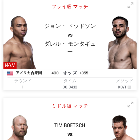
フライ級 マッチ
ジョン・
ドッドソン
VS
ダレル・
モンタギュ
ー
WIN
-400
オッズ
+355
アメリカ合衆国
ラウンド
タイム
メソッド
1
00:04:13
KO/TKO
ミドル級 マッチ
TIM
BOETSCH
VS