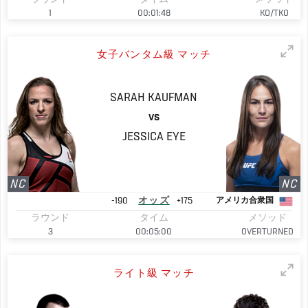
1
00:01:48
KO/TKO
女子バンタム級 マッチ
SARAH
KAUFMAN
VS
JESSICA
EYE
NC
NC
-190
オッズ
+175
アメリカ合衆国
ラウンド
タイム
メソッド
3
00:05:00
OVERTURNED
ライト級 マッチ