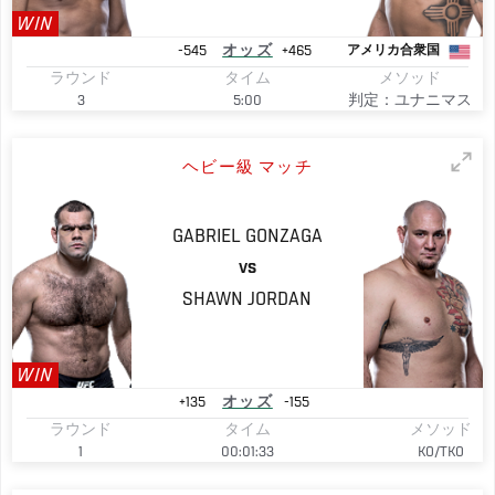
WIN
-545
オッズ
+465
アメリカ合衆国
ラウンド
タイム
メソッド
3
5:00
判定：ユナニマス
ヘビー級 マッチ
GABRIEL
GONZAGA
VS
SHAWN
JORDAN
WIN
+135
オッズ
-155
ラウンド
タイム
メソッド
1
00:01:33
KO/TKO