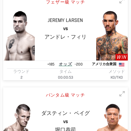
フェザー級 マッチ
JEREMY
LARSEN
VS
アンドレ・フィリ
WIN
+185
オッズ
-200
アメリカ合衆国
ラウンド
タイム
メソッド
2
00:00:53
KO/TKO
バンタム級 マッチ
ダスティン・
ペイグ
VS
堀口恭司