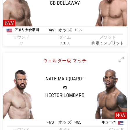
CB
DOLLAWAY
WIN
-145
オッズ
+135
アメリカ合衆国
ラウンド
タイム
メソッド
3
5:00
判定：スプリット
ウェルター級 マッチ
NATE
MARQUARDT
VS
HECTOR
LOMBARD
WIN
+170
オッズ
-185
キューバ
ラウンド
タイム
メソッド