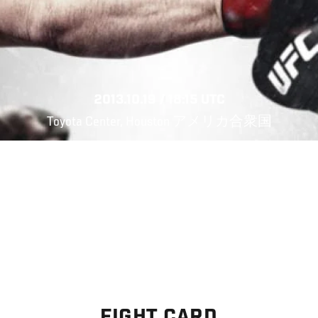
2013.10.19 / 18:15 UTC
Toyota Center, Houston アメリカ合衆国
FIGHT CARD