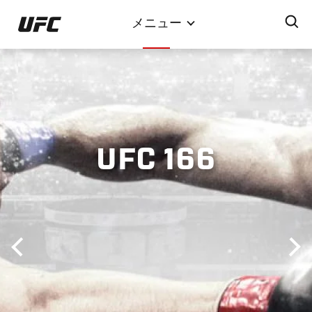
メ
メニュー
イ
ン
コ
ン
テ
ン
ツ
UFC 166
に
移
動