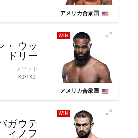
アメリカ合衆国
WIN
ン・
ウッ
ドリー
メソッド
KO/TKO
アメリカ合衆国
WIN
バガウテ
ィノフ