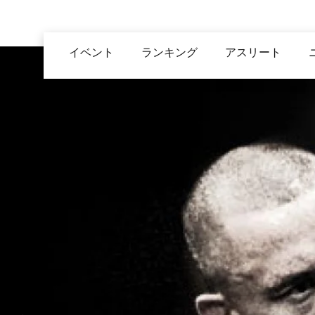
メ
イ
Main
ン
イベント
ランキング
アスリート
navigation
コ
ン
テ
ン
ツ
に
移
動