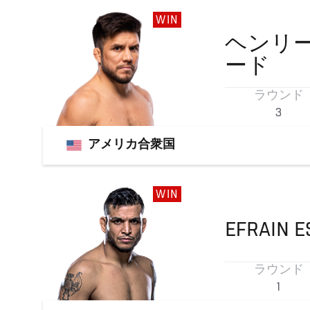
WIN
ヘンリ
ード
ラウンド
3
アメリカ合衆国
WIN
EFRAIN
E
ラウンド
1