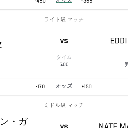
-460
オッズ
+365
ライト級 マッチ
EDDI
VS
Z
タイム
5:00
-170
オッズ
+150
ミドル級 マッチ
ン・ガ
NATE
M
VS