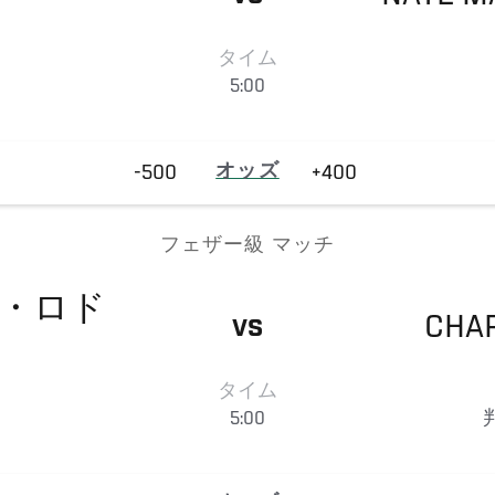
タイム
5:00
-500
オッズ
+400
フェザー級 マッチ
・ロド
CHA
VS
タイム
5:00