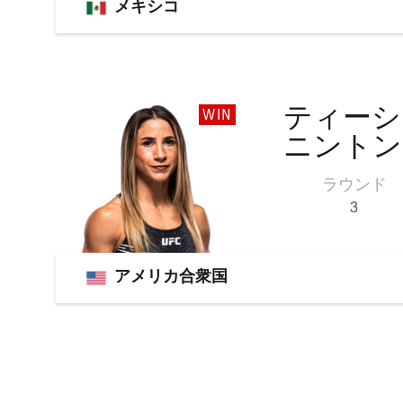
メキシコ
ティーシ
WIN
ニントン
ラウンド
3
アメリカ合衆国