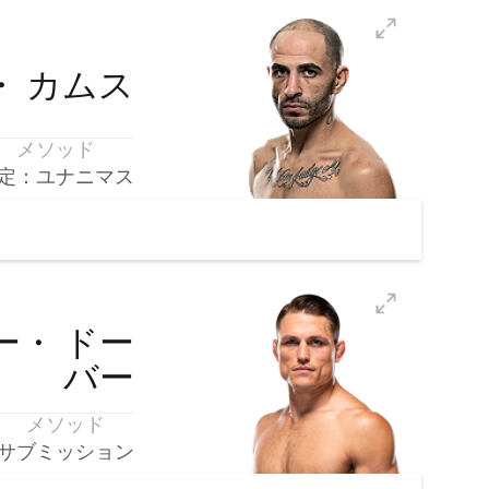
・
カムス
メソッド
定：ユナニマス
ー・
ドー
バー
メソッド
サブミッション