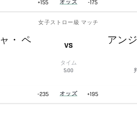
+155
オッズ
-175
女子ストロー級 マッチ
ャ・
ペ
アン
VS
タイム
5:00
-235
オッズ
+195