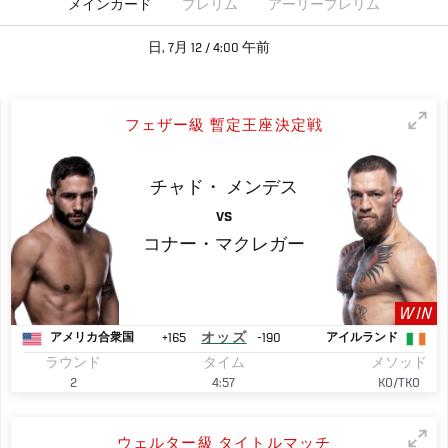
メインカード
プレリム
アーリープレリム
日, 7月 12 / 4:00 午前
フェザー級 暫定王座決定戦
チャド・
メンデス
VS
コナー・マクレガー
WIN
+165
オッズ
-190
アメリカ合衆国
アイルランド
ラウンド
タイム
メソッド
2
4:57
KO/TKO
ウェルター級 タイトルマッチ