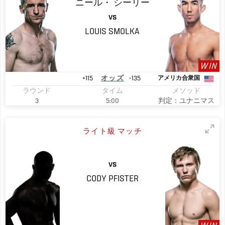
ニール・
シーリー
VS
LOUIS SMOLKA
WIN
+115
オッズ
-135
アメリカ合衆国
ラウンド
タイム
メソッド
3
5:00
判定：ユナニマス
ライト級 マッチ
VS
CODY
PFISTER