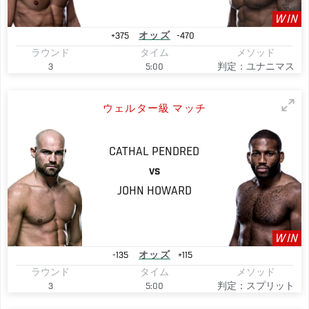
WIN
+375
オッズ
-470
ラウンド
タイム
メソッド
3
5:00
判定：ユナニマス
ウェルター級 マッチ
CATHAL
PENDRED
VS
JOHN
HOWARD
WIN
-135
オッズ
+115
ラウンド
タイム
メソッド
3
5:00
判定：スプリット