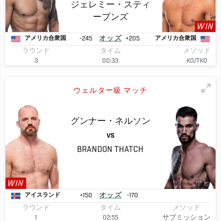
ジェレミー・スティ
ーブンズ
WIN
-245
オッズ
+205
アメリカ合衆国
アメリカ合衆国
ラウンド
タイム
メソッド
3
00:33
KO/TKO
ウェルター級 マッチ
グンナー・ネルソン
VS
BRANDON
THATCH
WIN
+150
オッズ
-170
アイスランド
ラウンド
タイム
メソッド
1
02:55
サブミッション