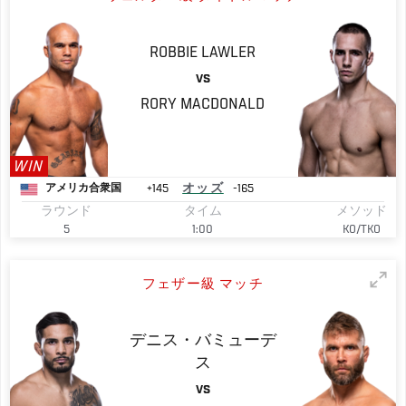
ROBBIE
LAWLER
VS
RORY
MACDONALD
WIN
+145
オッズ
-165
アメリカ合衆国
ラウンド
タイム
メソッド
5
1:00
KO/TKO
フェザー級 マッチ
デニス・バミューデ
ス
VS