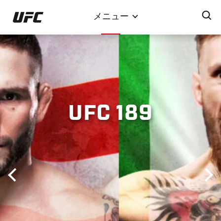
メ
メニュー
イ
ン
コ
ン
テ
ン
ツ
UFC 189
に
移
動