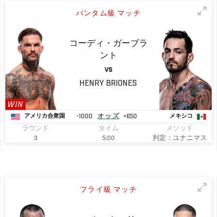
バンタム級 マッチ
コーディ・ガーブラ
ント
VS
HENRY
BRIONES
WIN
-1000
オッズ
+650
アメリカ合衆国
メキシコ
ラウンド
タイム
メソッド
3
5:00
判定：ユナニマス
フライ級 マッチ