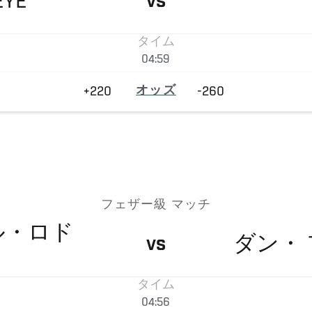
EYE
VS
タイム
04:59
+220
オッズ
-260
フェザー級 マッチ
ル・ロド
ダン・
VS
タイム
04:56