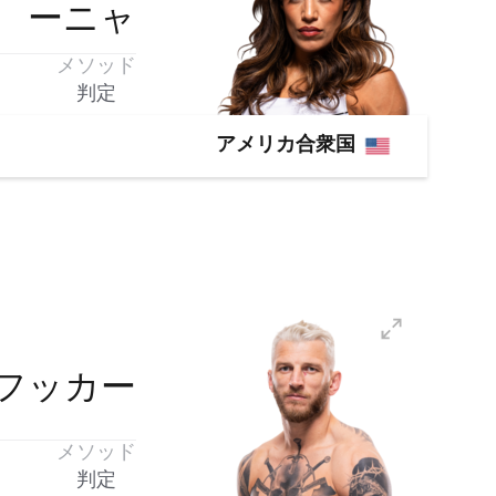
ーニャ
メソッド
判定
アメリカ合衆国
フッカー
メソッド
判定