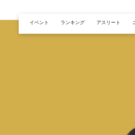
メ
イ
Main
ン
イベント
ランキング
アスリート
navigation
コ
ン
テ
ン
ツ
に
移
動