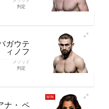
メソッド
判定
バガウテ
ィノフ
メソッド
判定
WIN
アナ・
ペ