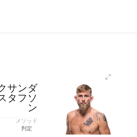
クサンダ
スタフソ
ン
メソッド
判定