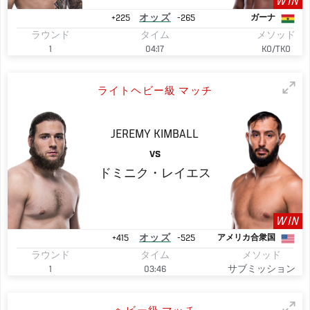
WIN
+225
オッズ
-265
ガーナ
ラウンド
タイム
メソッド
1
04:17
KO/TKO
ライトヘビー級 マッチ
JEREMY
KIMBALL
VS
ドミニク・レイエス
WIN
+415
オッズ
-525
アメリカ合衆国
ラウンド
タイム
メソッド
1
03:46
サブミッション