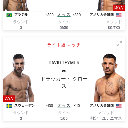
WIN
-390
オッズ
+320
ブラジル
アメリカ合衆国
ラウンド
タイム
メソッド
3
01:50
KO/TKO
ライト級 マッチ
DAVID
TEYMUR
VS
ドラッカー・
クロー
ス
WIN
-130
オッズ
+110
スウェーデン
アメリカ合衆国
ラウンド
タイム
メソッド
3
5:00
判定：ユナニマス