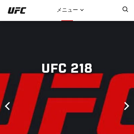
メ
メニュー
イ
ン
コ
ン
テ
ン
ツ
UFC 218
に
移
動