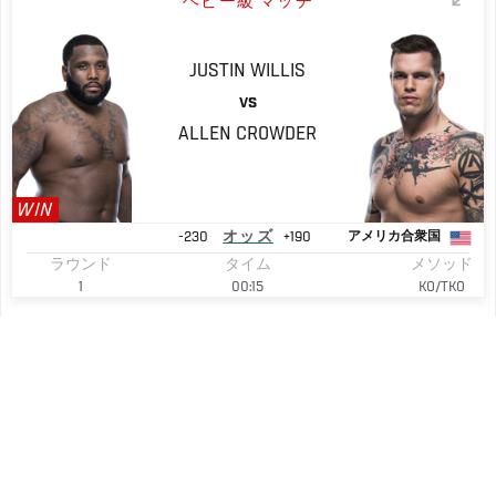
ヘビー級 マッチ
JUSTIN
WILLIS
VS
ALLEN
CROWDER
WIN
-230
オッズ
+190
アメリカ合衆国
ラウンド
タイム
メソッド
1
00:15
KO/TKO