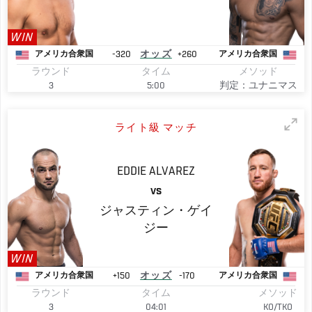
WIN
-320
オッズ
+260
アメリカ合衆国
アメリカ合衆国
ラウンド
タイム
メソッド
3
5:00
判定：ユナニマス
ライト級 マッチ
EDDIE
ALVAREZ
VS
ジャスティン・ゲイ
ジー
WIN
+150
オッズ
-170
アメリカ合衆国
アメリカ合衆国
ラウンド
タイム
メソッド
3
04:01
KO/TKO