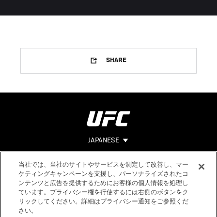
SHARE
JAPANESE
当社では、当社のサイトやサービスを測定して改善し、マー
Footer
ヘルプ
法的事項
ケティングキャンペーンを支援し、パーソナライズされたコ
ンテンツと広告を提供するためにお客様の個人情報を処理し
利用規約
ています。プライバシー権を行使するには右側のボタンをク
個人情報保
リックしてください。詳細はプライバシー通知をご参照くだ
護方針
さい。