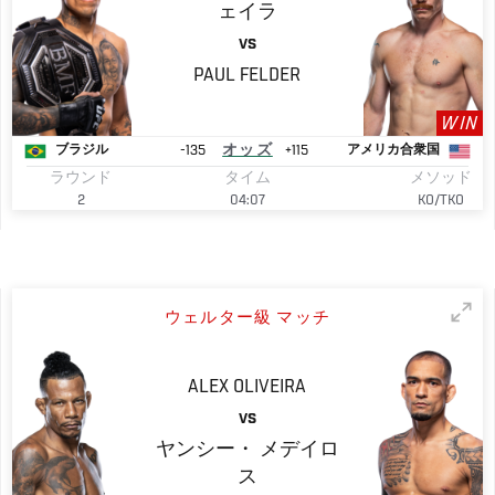
ェイラ
VS
PAUL
FELDER
WIN
-135
オッズ
+115
ブラジル
アメリカ合衆国
ラウンド
タイム
メソッド
2
04:07
KO/TKO
ウェルター級 マッチ
ALEX
OLIVEIRA
VS
ヤンシー・
メデイロ
ス