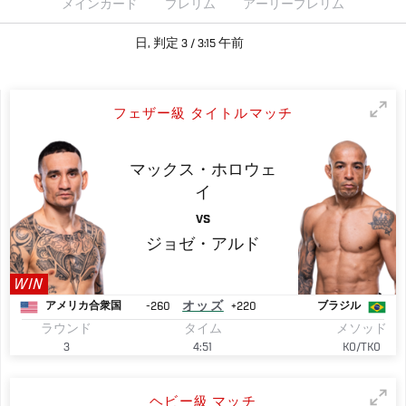
メインカード
プレリム
アーリープレリム
日, 判定 3 / 3:15 午前
フェザー級 タイトルマッチ
マックス・ホロウェ
イ
VS
ジョゼ・アルド
WIN
-260
オッズ
+220
アメリカ合衆国
ブラジル
ラウンド
タイム
メソッド
3
4:51
KO/TKO
ヘビー級 マッチ