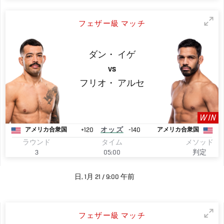
フェザー級 マッチ
ダン・
イゲ
VS
フリオ・
アルセ
WIN
+120
オッズ
-140
アメリカ合衆国
アメリカ合衆国
ラウンド
タイム
メソッド
3
05:00
判定
日, 1月 21 / 9:00 午前
フェザー級 マッチ