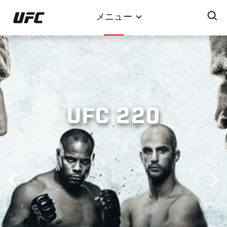
メ
メニュー
イ
ン
コ
ン
テ
ン
ツ
UFC 220
に
移
動