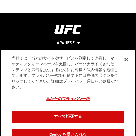
JAPANESE
当社では、当社のサイトやサービスを測定して改善し、マー
Footer
ヘルプ
法的事項
ケティングキャンペーンを支援し、パーソナライズされたコ
ンテンツと広告を提供するためにお客様の個人情報を処理し
利用規約
ています。プライバシー権を行使するには右側のボタンをク
個人情報保
リックしてください。詳細はプライバシー通知をご参照くだ
護方針
さい。
あなたのプライバシー権
すべて拒否する
Cookie を受け入れる