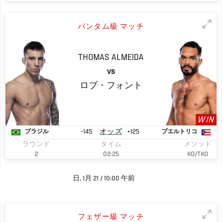
バンタム級 マッチ
THOMAS
ALMEIDA
VS
ロブ・フォント
WIN
-145
オッズ
+125
ブラジル
プエルトリコ
ラウンド
タイム
メソッド
2
02:25
KO/TKO
日, 1月 21 / 10:00 午前
フェザー級 マッチ