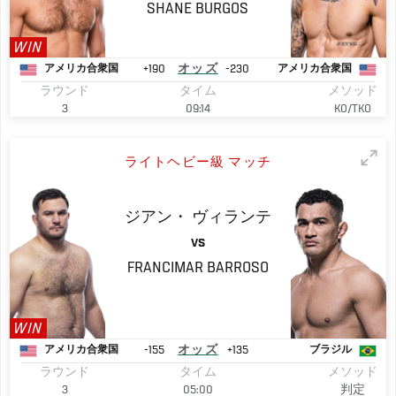
SHANE
BURGOS
WIN
+190
オッズ
-230
アメリカ合衆国
アメリカ合衆国
ラウンド
タイム
メソッド
3
09:14
KO/TKO
ライトヘビー級 マッチ
ジアン・
ヴィランテ
VS
FRANCIMAR
BARROSO
WIN
-155
オッズ
+135
アメリカ合衆国
ブラジル
ラウンド
タイム
メソッド
3
05:00
判定