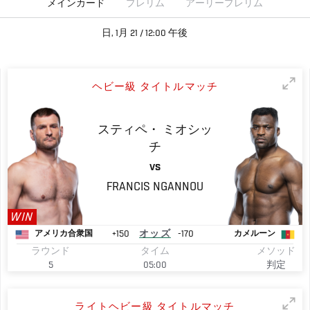
メインカード
プレリム
アーリープレリム
日, 1月 21 / 12:00 午後
ヘビー級 タイトルマッチ
スティペ・
ミオシッ
チ
VS
FRANCIS
NGANNOU
WIN
+150
オッズ
-170
アメリカ合衆国
カメルーン
ラウンド
タイム
メソッド
5
05:00
判定
ライトヘビー級 タイトルマッチ