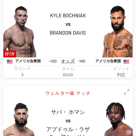
KYLE
BOCHNIAK
VS
BRANDON
DAVIS
WIN
+120
オッズ
-140
アメリカ合衆国
アメリカ合衆国
ラウンド
タイム
メソッド
3
05:00
判定
ウェルター級 マッチ
サバ・
ホマシ
VS
アブドゥル・ラザ