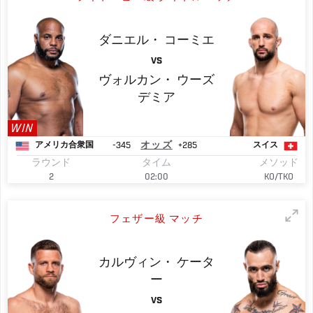
ダニエル・
コーミエ
VS
ヴォルカン・
ウーズ
デミア
WIN
-345
オッズ
+285
アメリカ合衆国
スイス
ラウンド
タイム
メソッド
2
02:00
KO/TKO
フェザー級 マッチ
カルヴィン・
ケータ
ー
VS