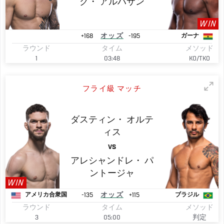
ク・
アルハサン
WIN
+168
オッズ
-195
ガーナ
ラウンド
タイム
メソッド
1
03:48
KO/TKO
フライ級 マッチ
ダスティン・
オルテ
ィス
VS
アレシャンドレ・
パ
ントージャ
WIN
-135
オッズ
+115
アメリカ合衆国
ブラジル
ラウンド
タイム
メソッド
3
05:00
判定