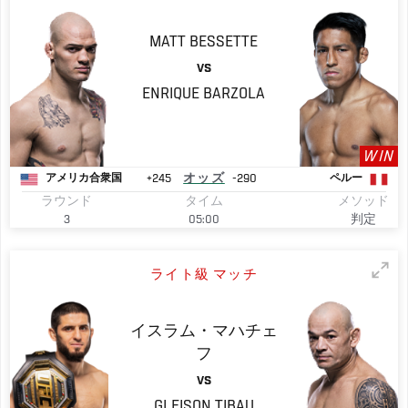
MATT
BESSETTE
VS
ENRIQUE
BARZOLA
WIN
+245
オッズ
-290
アメリカ合衆国
ペルー
ラウンド
タイム
メソッド
3
05:00
判定
ライト級 マッチ
イスラム・マハチェ
フ
VS
GLEISON
TIBAU