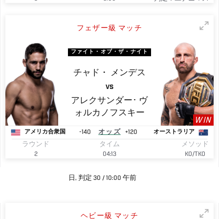
フェザー級 マッチ
ファイト・オブ・ザ・ナイト
チャド・
メンデス
VS
アレクサンダー･
ヴ
ォルカノフスキー
WIN
-140
オッズ
+120
アメリカ合衆国
オーストラリア
ラウンド
タイム
メソッド
2
04:13
KO/TKO
日, 判定 30 / 10:00 午前
ヘビー級 マッチ