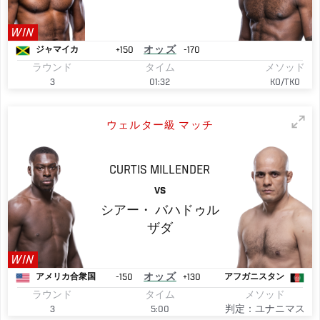
WIN
+150
オッズ
-170
ジャマイカ
ラウンド
タイム
メソッド
3
01:32
KO/TKO
ウェルター級 マッチ
CURTIS
MILLENDER
VS
シアー・
バハドゥル
ザダ
WIN
-150
オッズ
+130
アメリカ合衆国
アフガニスタン
ラウンド
タイム
メソッド
3
5:00
判定：ユナニマス