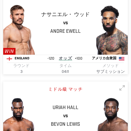
ナサニエル・
ウッド
VS
ANDRE
EWELL
WIN
-120
オッズ
+100
ENGLAND
アメリカ合衆国
ラウンド
タイム
メソッド
3
04:11
サブミッション
ミドル級 マッチ
URIAH
HALL
VS
BEVON
LEWIS