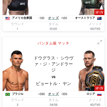
WIN
-130
オッズ
+120
アメリカ合衆国
オーストラリア
ラウンド
タイム
メソッド
1
01:00
KO/TKO
バンタム級 マッチ
ドウグラス・
シウヴ
ァ・ジ・アンドラー
ジ
VS
ピョートル・
ヤン
WIN
+290
オッズ
-350
ブラジル
ロシア
ラウンド
タイム
メソッド
2
04:59
KO/TKO