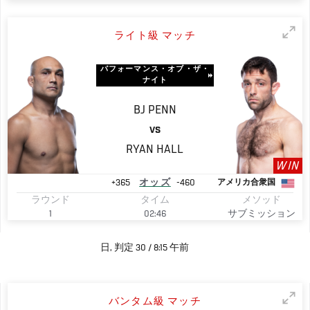
ライト級 マッチ
パフォーマンス・オブ・ザ・
ナイト
BJ
PENN
VS
RYAN
HALL
WIN
+365
オッズ
-460
アメリカ合衆国
ラウンド
タイム
メソッド
1
02:46
サブミッション
日, 判定 30 / 8:15 午前
バンタム級 マッチ