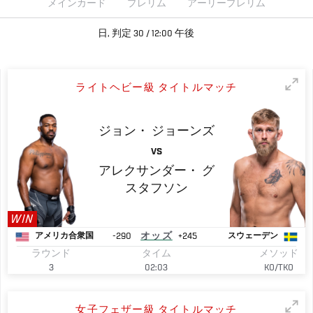
メインカード
プレリム
アーリープレリム
日, 判定 30 / 12:00 午後
ライトヘビー級 タイトルマッチ
ジョン・
ジョーンズ
VS
アレクサンダー・
グ
スタフソン
WIN
-290
オッズ
+245
アメリカ合衆国
スウェーデン
ラウンド
タイム
メソッド
3
02:03
KO/TKO
女子フェザー級 タイトルマッチ