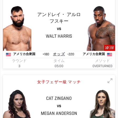
アンドレイ・
アルロ
フスキー
VS
WALT
HARRIS
WIN
+180
オッズ
-220
アメリカ合衆国
アメリカ合衆国
ラウンド
タイム
メソッド
3
05:00
OVERTURNED
女子フェザー級 マッチ
CAT
ZINGANO
VS
MEGAN
ANDERSON