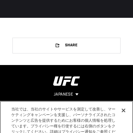
SHARE
JAPANESE
当社では、当社のサイトやサービスを測定して改善し、マー
Footer
ヘルプ
法的事項
ケティングキャンペーンを支援し、パーソナライズされたコ
ンテンツと広告を提供するためにお客様の個人情報を処理し
利用規約
ています。プライバシー権を行使するには右側のボタンをク
個人情報保
リックしてください。詳細はプライバシー通知をご参照くだ