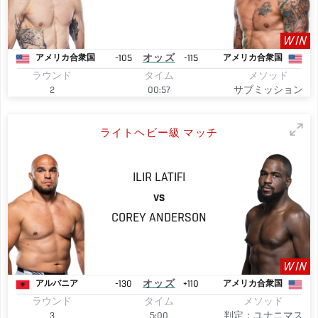
WIN
-105
オッズ
-115
アメリカ合衆国
アメリカ合衆国
ラウンド
タイム
メソッド
2
00:57
サブミッション
ライトヘビー級 マッチ
ILIR
LATIFI
VS
COREY
ANDERSON
WIN
-130
オッズ
+110
アルバニア
アメリカ合衆国
ラウンド
タイム
メソッド
3
5:00
判定：ユナニマス