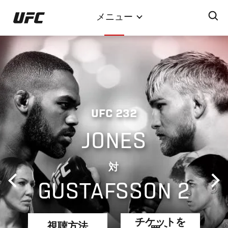
メ
メニュー
イ
ン
コ
ン
テ
ン
ツ
UFC 232
に
移
JONES
動
対
GUSTAFSSON 2
チケットを
視聴方法