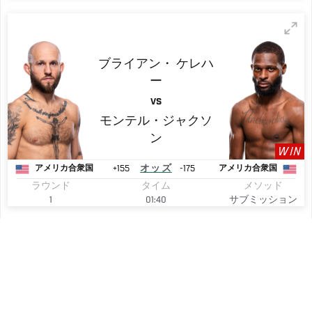
ブライアン・
ケレハ
ー
VS
モンテル・ジャクソ
ン
WIN
+155
オッズ
-175
アメリカ合衆国
アメリカ合衆国
ラウンド
タイム
メソッド
1
01:40
サブミッション