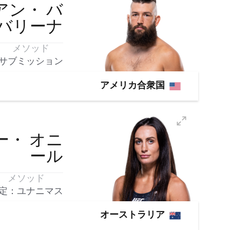
アン・
バ
バリーナ
メソッド
サブミッション
アメリカ合衆国
ー・
オニ
ール
メソッド
定：ユナニマス
オーストラリア