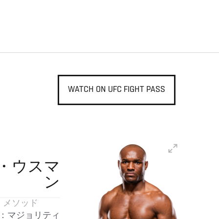
WATCH ON UFC FIGHT PASS
・ウスマ
ン
メソッド
：マジョリティ