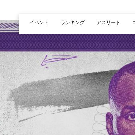
メ
イ
Main
ン
イベント
ランキング
アスリート
navigation
コ
ン
テ
ン
ツ
に
移
動