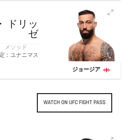
・
ドリッ
ゼ
メソッド
定：ユナニマス
ジョージア
WATCH ON UFC FIGHT PASS