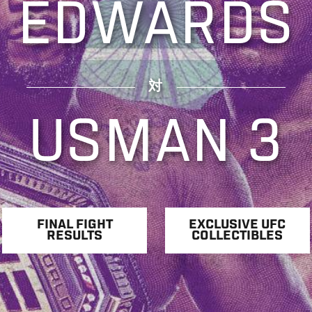
EDWARDS
対
USMAN 3
FINAL FIGHT
EXCLUSIVE UFC
RESULTS
COLLECTIBLES