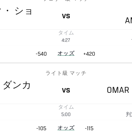
ク・
ショ
VS
A
タイム
4:27
-540
オッズ
+420
ライト級 マッチ
・ダンカ
OMAR
VS
タイム
5:00
判
-105
オッズ
-115