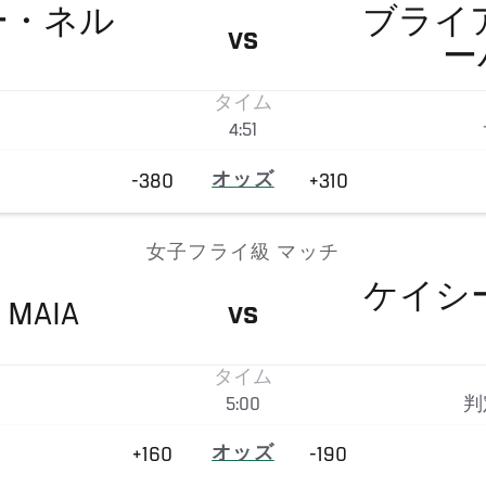
ー・ネル
ブライ
VS
ー
タイム
4:51
-380
オッズ
+310
女子フライ級 マッチ
ケイシ
MAIA
VS
タイム
5:00
判
+160
オッズ
-190