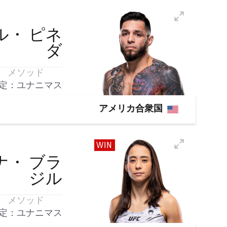
ル・
ピネ
ダ
メソッド
定：ユナニマス
アメリカ合衆国
WIN
ナ・
ブラ
ジル
メソッド
定：ユナニマス