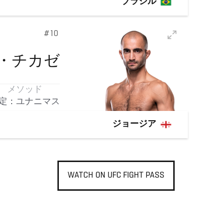
ブラジル
#10
・チカゼ
メソッド
定：ユナニマス
ジョージア
WATCH ON UFC FIGHT PASS