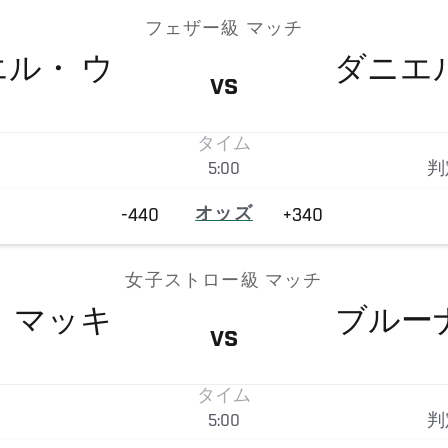
フェザー級 マッチ
エル・
ウ
ダニエ
VS
タイム
5:00
判
-440
オッズ
+340
女子ストロー級 マッチ
・
マッキ
ブルー
VS
タイム
5:00
判