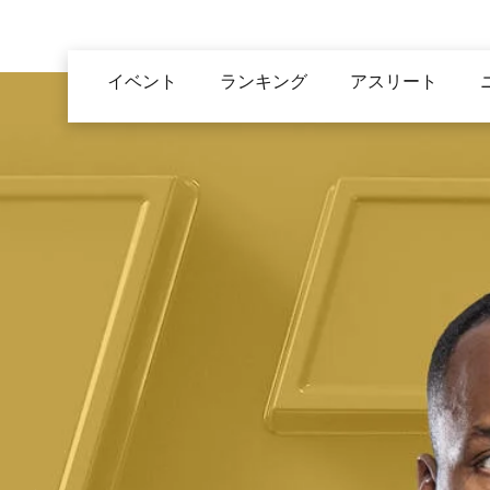
メ
イ
Main
ン
イベント
ランキング
アスリート
navigation
コ
ン
テ
ン
ツ
に
移
動