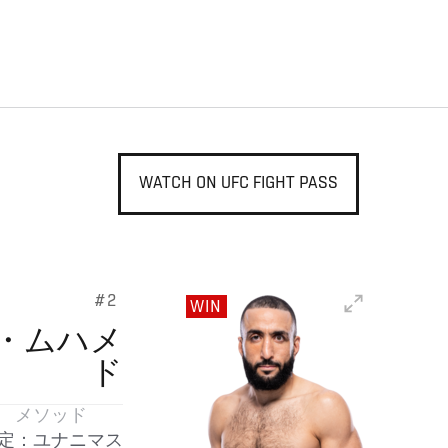
WATCH ON UFC FIGHT PASS
#2
WIN
・ムハメ
ド
メソッド
定：ユナニマス