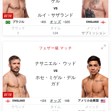
ケル
VS
ルイ・サザランド
WIN
-410
オッズ
+320
ブラジル
ENGLAND
ラウンド
タイム
メソッド
1
1:24
サブミッション
フェザー級 マッチ
ナサニエル・
ウッド
VS
ホセ・ミゲル・デル
ガド
WIN
+124
オッズ
-148
ENGLAND
アメリカ合衆国
ラウンド
タイム
メソッド