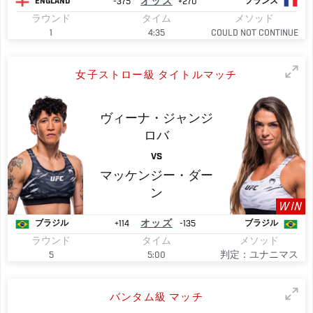
-375
オッズ
+270
ENGLAND
フランス
ラウンド
タイム
メソッド
1
4:35
COULD NOT CONTINUE
女子ストロー級 タイトルマッチ
ヴィーナ・ジャンジ
ロバ
VS
マッケンジー・ダー
ン
WIN
+114
オッズ
-135
ブラジル
ブラジル
ラウンド
タイム
メソッド
5
5:00
判定：ユナニマス
バンタム級 マッチ