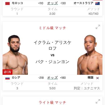
+110
オッズ
-130
モロッコ
オーストラリア
ラウンド
タイム
メソッド
1
2:30
KO/TKO
ミドル級 マッチ
イクラム・アリスケ
ロフ
VS
パク・ジュンヨン
WIN
-218
オッズ
+180
ロシア
韓国
ラウンド
タイム
メソッド
3
5:00
判定：ユナニマス
ライト級 マッチ