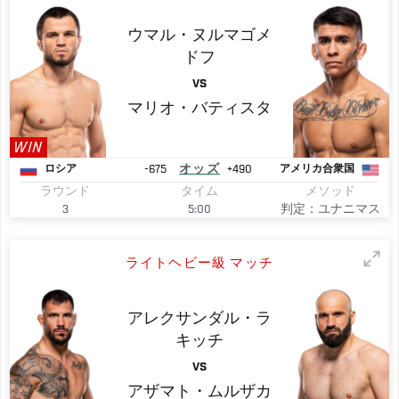
ウマル・ヌルマゴメ
ドフ
VS
マリオ・バティスタ
WIN
-675
オッズ
+490
ロシア
アメリカ合衆国
ラウンド
タイム
メソッド
3
5:00
判定：ユナニマス
ライトヘビー級 マッチ
アレクサンダル・ラ
キッチ
VS
アザマト・ムルザカ