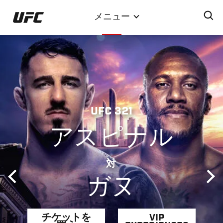
メ
メニュー
イ
ン
コ
ン
テ
ン
ツ
UFC 321
に
移
アスピナル
動
対
ガヌ
チケットを
VIP