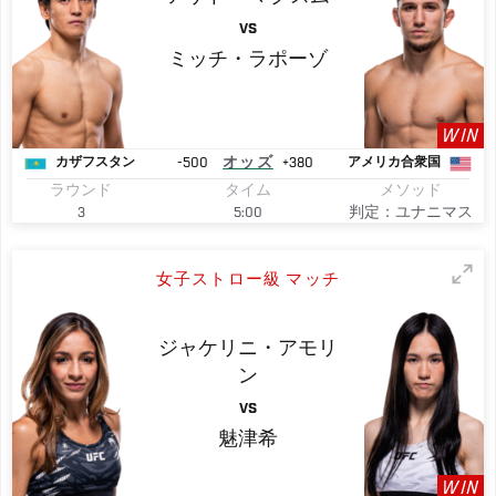
VS
ミッチ・ラポーゾ
WIN
-500
オッズ
+380
カザフスタン
アメリカ合衆国
ラウンド
タイム
メソッド
3
5:00
判定：ユナニマス
女子ストロー級 マッチ
ジャケリニ・アモリ
ン
VS
魅津希
WIN