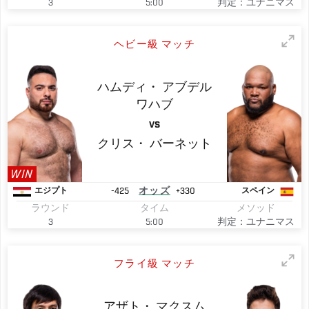
3
5:00
判定：ユナニマス
ヘビー級 マッチ
ハムディ・
アブデル
ワハブ
VS
クリス・
バーネット
WIN
-425
オッズ
+330
エジプト
スペイン
ラウンド
タイム
メソッド
3
5:00
判定：ユナニマス
フライ級 マッチ
アザト・
マクスム