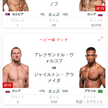
ノフ
WIN
-115
オッズ
-105
セルビア
ロシア
ラウンド
タイム
メソッド
1
3:11
KO/TKO
ヘビー級 マッチ
アレクサンドル・ヴ
ォルコフ
VS
ジャイルトン・
アウ
メイダ
WIN
+170
オッズ
-205
ロシア
ブラジル
ラウンド
タイム
メソッド
3
5:00
判定：スプリット