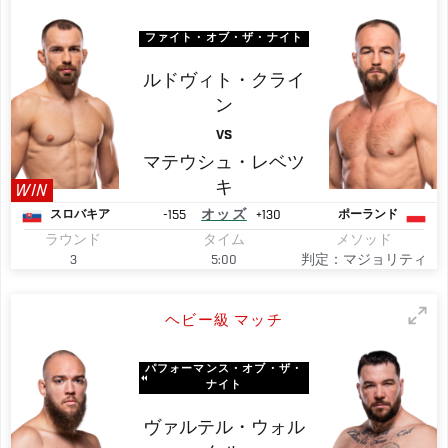
ファイト・オブ・ザ・ナイト
ルドヴィト・クライ
ン
VS
マテウシュ・レベツ
キ
WIN
-155
オッズ
+130
スロバキア
ポーランド
ラウンド
タイム
メソッド
3
5:00
判定：マジョリティ
ヘビー級 マッチ
パフォーマンス・オブ・ザ・
ナイト
ヴァルテル・ウォル