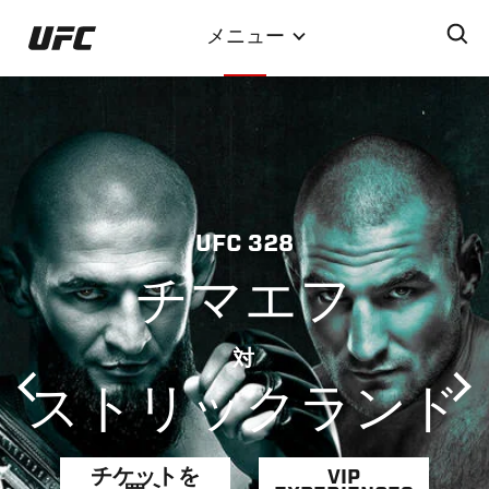
メ
メニュー
イ
ン
コ
ン
テ
ン
ツ
UFC 328
に
移
チマエフ
動
対
ストリックランド
チケットを
VIP