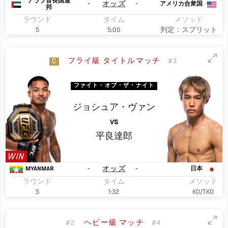
アラブ首長国連
-
オッズ
-
アメリカ合衆国
邦
ラウンド
タイム
メソッド
5
5:00
判定：スプリット
フライ級 タイトルマッチ
C
#3
ファイト・オブ・ザ・ナイト
ジョシュア・ヴァン
VS
平良達郎
WIN
-
オッズ
-
MYANMAR
日本
ラウンド
タイム
メソッド
5
1:32
KO/TKO
ヘビー級 マッチ
#2
#4