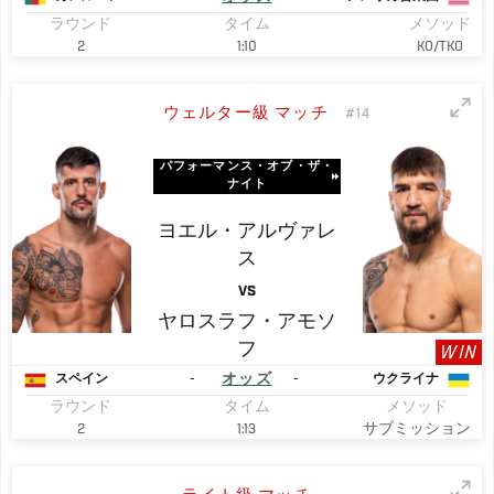
ラウンド
タイム
メソッド
2
1:10
KO/TKO
ウェルター級 マッチ
#14
パフォーマンス・オブ・ザ・
ナイト
ヨエル・アルヴァレ
ス
VS
ヤロスラフ・アモソ
フ
WIN
-
オッズ
-
スペイン
ウクライナ
ラウンド
タイム
メソッド
2
1:13
サブミッション