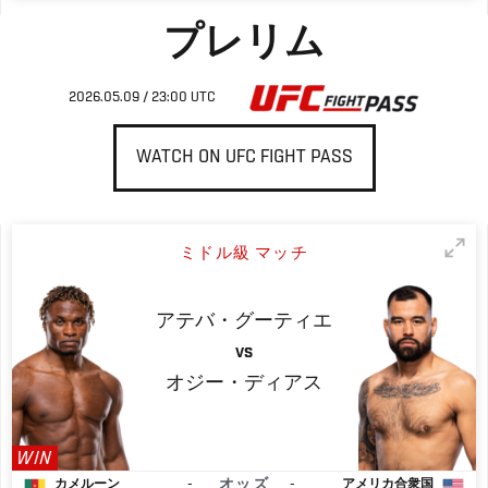
プレリム
2026.05.09 / 23:00 UTC
WATCH ON UFC FIGHT PASS
ミドル級 マッチ
アテバ・グーティエ
VS
オジー・ディアス
WIN
-
オッズ
-
カメルーン
アメリカ合衆国