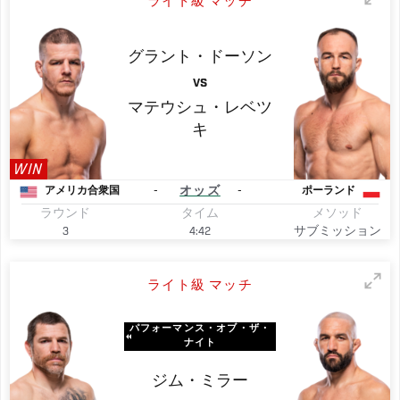
ライト級 マッチ
グラント・ドーソン
VS
マテウシュ・レベツ
キ
WIN
-
オッズ
-
アメリカ合衆国
ポーランド
ラウンド
タイム
メソッド
3
4:42
サブミッション
ライト級 マッチ
パフォーマンス・オブ・ザ・
ナイト
ジム・ミラー