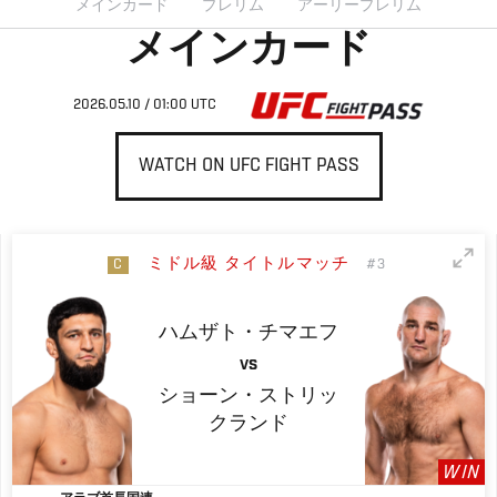
メインカード
プレリム
アーリープレリム
メインカード
2026.05.10 / 01:00 UTC
WATCH ON UFC FIGHT PASS
ミドル級 タイトルマッチ
C
#3
ハムザト・チマエフ
VS
ショーン・ストリッ
クランド
WIN