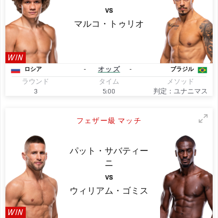
VS
マルコ・トゥリオ
WIN
-
オッズ
-
ロシア
ブラジル
ラウンド
タイム
メソッド
3
5:00
判定：ユナニマス
フェザー級 マッチ
パット・サバティー
ニ
VS
ウィリアム・ゴミス
WIN