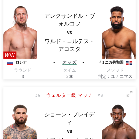
アレクサンドル・ヴ
ォルコフ
VS
ワルド・コルテス・
アコスタ
WIN
-
オッズ
-
ロシア
ドミニカ共和国
ラウンド
タイム
メソッド
3
5:00
判定：ユナニマス
ウェルター級 マッチ
#6
#9
ショーン・ブレイデ
ィ
VS