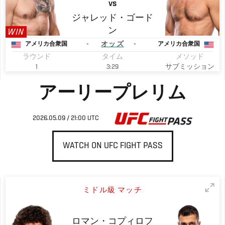
VS
ジャレッド・ゴード
ン
WIN
-
オッズ
-
アメリカ合衆国
アメリカ合衆国
ラウンド
タイム
メソッド
1
3:29
サブミッション
アーリープレリム
2026.05.09 / 21:00 UTC
WATCH ON UFC FIGHT PASS
ミドル級 マッチ
ロマン・コプィロフ