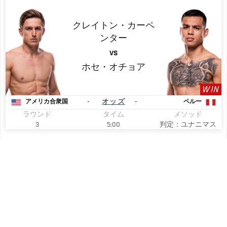
クレイトン・カーペ
ンター
VS
ホセ・オチョア
WIN
-
オッズ
-
アメリカ合衆国
ペルー
ラウンド
タイム
メソッド
3
5:00
判定：ユナニマス