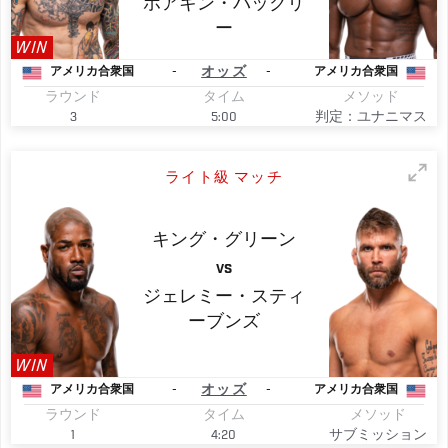
ホアキン・バックリ
ー
WIN
-
オッズ
-
アメリカ合衆国
アメリカ合衆国
ラウンド
タイム
メソッド
3
5:00
判定：ユナニマス
ライト級 マッチ
キング・グリーン
VS
ジェレミー・スティ
ーブンズ
WIN
-
オッズ
-
アメリカ合衆国
アメリカ合衆国
ラウンド
タイム
メソッド
1
4:20
サブミッション