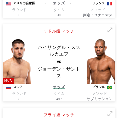
-
オッズ
-
アメリカ合衆国
フランス
ラウンド
タイム
メソッド
3
5:00
判定：ユナニマス
ミドル級 マッチ
バイサングル・スス
ルカエフ
VS
ジョーデン・サント
ス
WIN
-
オッズ
-
ロシア
ブラジル
ラウンド
タイム
メソッド
3
4:12
サブミッション
フライ級 マッチ