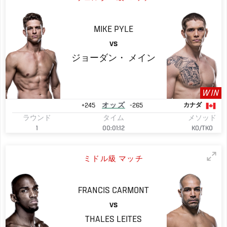
MIKE
PYLE
VS
ジョーダン・
メイン
WIN
+245
オッズ
-265
カナダ
ラウンド
タイム
メソッド
1
00:01:12
KO/TKO
ミドル級 マッチ
FRANCIS
CARMONT
VS
THALES
LEITES