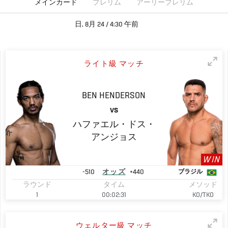
メインカード
プレリム
アーリープレリム
日, 8月 24 / 4:30 午前
ライト級 マッチ
BEN
HENDERSON
VS
ハファエル・ドス・
アンジョス
WIN
-510
オッズ
+440
ブラジル
ラウンド
タイム
メソッド
1
00:02:31
KO/TKO
ウェルター級 マッチ