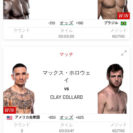
WIN
-210
オッズ
+190
ブラジル
ラウンド
タイム
メソッド
2
00:00:20
KO/TKO
マッチ
マックス・ホロウェ
イ
VS
CLAY
COLLARD
WIN
-950
オッズ
+625
アメリカ合衆国
ラウンド
タイム
メソッド
3
00:03:47
KO/TKO