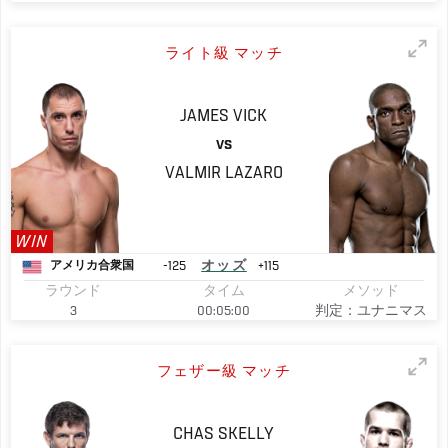
ライト級 マッチ
JAMES
VICK
VS
VALMIR
LAZARO
WIN
-125
オッズ
+115
アメリカ合衆国
ラウンド
タイム
メソッド
3
00:05:00
判定：ユナニマス
フェザー級 マッチ
CHAS
SKELLY