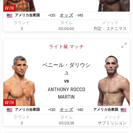
WIN
+135
オッズ
-145
アメリカ合衆国
ラウンド
タイム
メソッド
3
00:05:00
判定：ユナニマス
ライト級 マッチ
ベニール・ダリウシ
ュ
VS
ANTHONY ROCCO
MARTIN
WIN
+130
オッズ
-140
アメリカ合衆国
アメリカ合衆国
ラウンド
タイム
メソッド
2
00:03:38
サブミッション