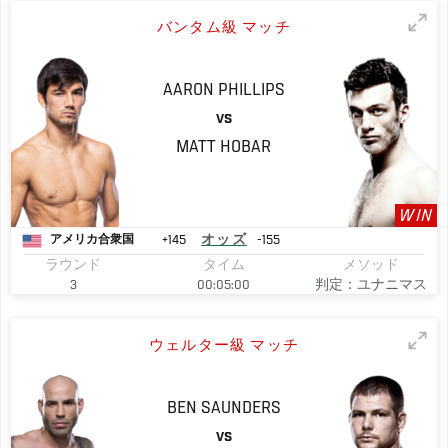
バンタム級 マッチ
AARON
PHILLIPS
VS
MATT
HOBAR
WIN
+145
オッズ
-155
アメリカ合衆国
ラウンド
タイム
メソッド
3
00:05:00
判定：ユナニマス
ウェルター級 マッチ
BEN
SAUNDERS
VS