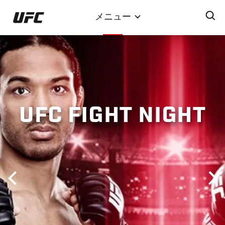
メ
メニュー
イ
ン
コ
ン
テ
ン
ツ
UFC FIGHT NIGHT
に
移
動