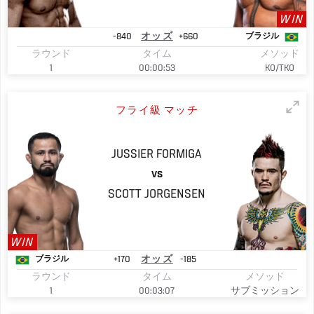
WIN
-840
オッズ
+660
ブラジル
ラウンド
タイム
メソッド
1
00:00:53
KO/TKO
フライ級 マッチ
JUSSIER
FORMIGA
VS
SCOTT
JORGENSEN
WIN
+170
オッズ
-185
ブラジル
ラウンド
タイム
メソッド
1
00:03:07
サブミッション