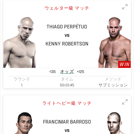
ウェルター級 マッチ
THIAGO
PERPÉTUO
VS
KENNY
ROBERTSON
WIN
-135
オッズ
+125
ラウンド
タイム
メソッド
1
00:01:45
サブミッション
ライトヘビー級 マッチ
FRANCIMAR
BARROSO
VS