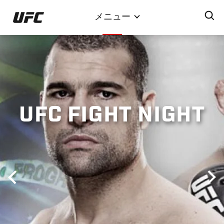
メ
メニュー
イ
ン
コ
ン
テ
ン
ツ
UFC FIGHT NIGHT
に
移
動