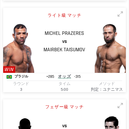
ライト級 マッチ
MICHEL
PRAZERES
VS
MAIRBEK
TAISUMOV
WIN
+285
オッズ
-315
ブラジル
ラウンド
タイム
メソッド
3
5:00
判定：ユナニマス
フェザー級 マッチ
VS