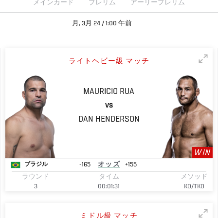
メインカード
プレリム
アーリープレリム
月, 3月 24 / 1:00 午前
ライトヘビー級 マッチ
MAURICIO
RUA
VS
DAN
HENDERSON
WIN
-165
オッズ
+155
ブラジル
ラウンド
タイム
メソッド
3
00:01:31
KO/TKO
ミドル級 マッチ