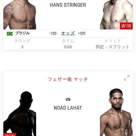
HANS
STRINGER
WIN
-135
オッズ
+125
ブラジル
ラウンド
タイム
メソッド
3
5:00
判定：スプリット
フェザー級 マッチ
VS
NOAD
LAHAT