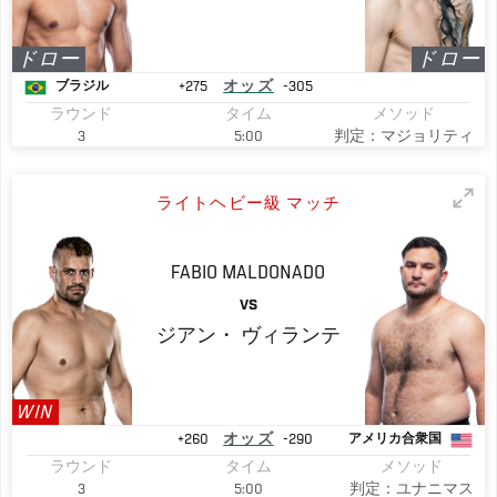
ドロー
ドロー
+275
オッズ
-305
ブラジル
ラウンド
タイム
メソッド
3
5:00
判定：マジョリティ
ライトヘビー級 マッチ
FABIO
MALDONADO
VS
ジアン・
ヴィランテ
WIN
+260
オッズ
-290
アメリカ合衆国
ラウンド
タイム
メソッド
3
5:00
判定：ユナニマス