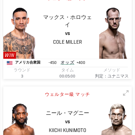
マックス・ホロウェ
イ
VS
COLE
MILLER
WIN
-450
オッズ
+400
アメリカ合衆国
ラウンド
タイム
メソッド
3
00:05:00
判定：ユナニマス
ウェルター級 マッチ
ニール・マグニー
VS
KIICHI
KUNIMOTO