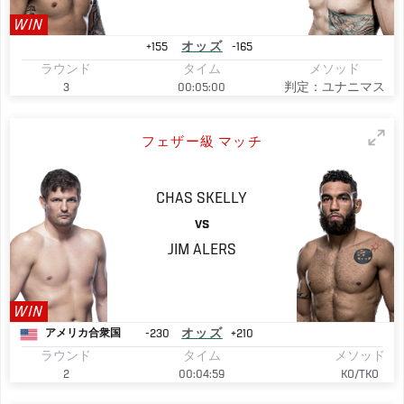
WIN
+155
オッズ
-165
ラウンド
タイム
メソッド
3
00:05:00
判定：ユナニマス
フェザー級 マッチ
CHAS
SKELLY
VS
JIM
ALERS
WIN
-230
オッズ
+210
アメリカ合衆国
ラウンド
タイム
メソッド
2
00:04:59
KO/TKO