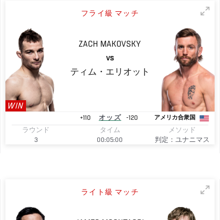
フライ級 マッチ
ZACH
MAKOVSKY
VS
ティム・エリオット
WIN
+110
オッズ
-120
アメリカ合衆国
ラウンド
タイム
メソッド
3
00:05:00
判定：ユナニマス
ライト級 マッチ