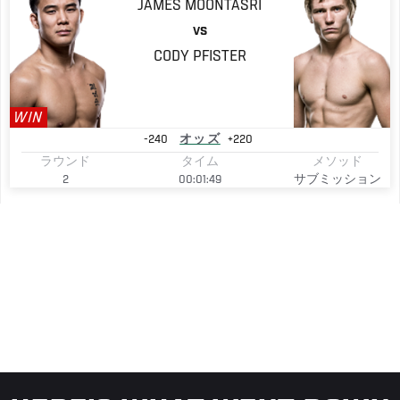
JAMES
MOONTASRI
VS
CODY
PFISTER
WIN
-240
オッズ
+220
ラウンド
タイム
メソッド
2
00:01:49
サブミッション