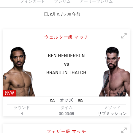
メインカード
プレリム
アーリープレリム
日, 2月 15 / 5:00 午前
ウェルター級 マッチ
BEN
HENDERSON
VS
BRANDON
THATCH
WIN
+155
オッズ
-165
ラウンド
タイム
メソッド
4
00:03:58
サブミッション
フェザー級 マッチ