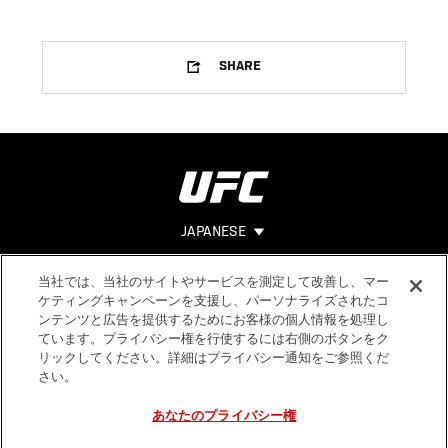
SHARE
JAPANESE
当社では、当社のサイトやサービスを測定して改善し、マー
Footer
ヘルプ
法的事項
ケティングキャンペーンを支援し、パーソナライズされたコ
ンテンツと広告を提供するためにお客様の個人情報を処理し
利用規約
ています。プライバシー権を行使するには右側のボタンをク
個人情報保
リックしてください。詳細はプライバシー通知をご参照くだ
護方針
さい。
あなたのプライバシー権