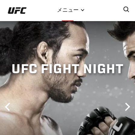
メ
メニュー
イ
ン
コ
ン
テ
ン
ツ
UFC FIGHT NIGHT
に
移
動