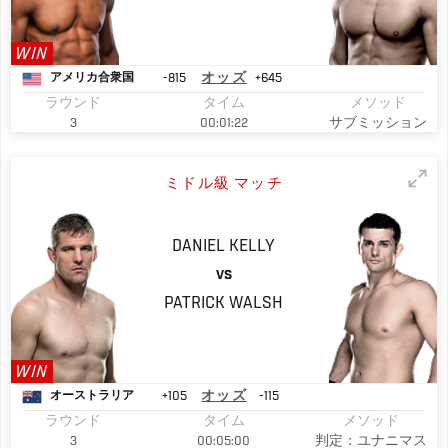
WIN
-815
オッズ
+645
アメリカ合衆国
ラウンド
タイム
メソッド
3
00:01:22
サブミッション
ミドル級 マッチ
DANIEL
KELLY
VS
PATRICK
WALSH
WIN
+105
オッズ
-115
オーストラリア
ラウンド
タイム
メソッド
3
00:05:00
判定：ユナニマス