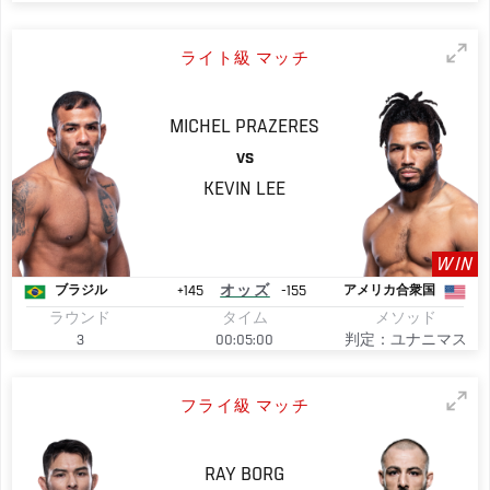
ライト級 マッチ
MICHEL
PRAZERES
VS
KEVIN
LEE
WIN
+145
オッズ
-155
ブラジル
アメリカ合衆国
ラウンド
タイム
メソッド
3
00:05:00
判定：ユナニマス
フライ級 マッチ
RAY
BORG