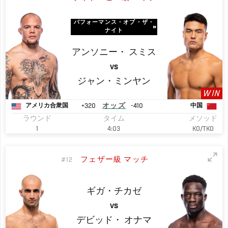
パフォーマンス・オブ・ザ・
ナイト
アンソニー・
スミス
VS
ジャン・ミンヤン
WIN
+320
オッズ
-410
アメリカ合衆国
中国
ラウンド
タイム
メソッド
1
4:03
KO/TKO
フェザー級 マッチ
#12
ギガ・チカゼ
VS
デビッド・
オナマ