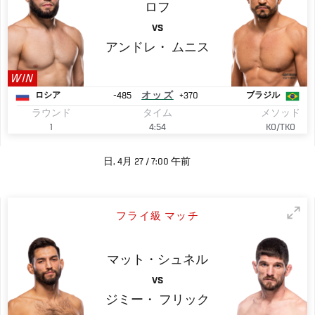
ロフ
VS
アンドレ・
ムニス
WIN
-485
オッズ
+370
ロシア
ブラジル
ラウンド
タイム
メソッド
1
4:54
KO/TKO
日, 4月 27 / 7:00 午前
フライ級 マッチ
マット・シュネル
VS
ジミー・
フリック