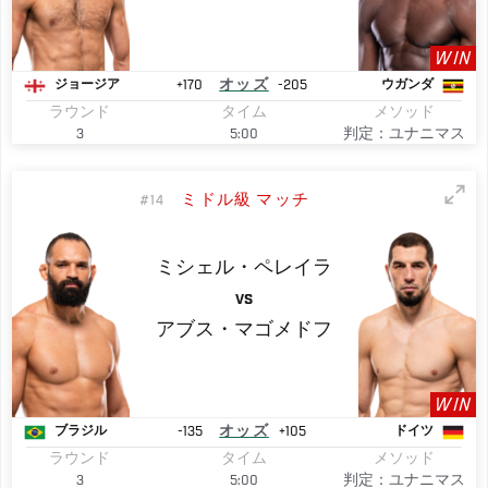
WIN
+170
オッズ
-205
ジョージア
ウガンダ
ラウンド
タイム
メソッド
3
5:00
判定：ユナニマス
ミドル級 マッチ
#14
ミシェル・ペレイラ
VS
アブス・マゴメドフ
WIN
-135
オッズ
+105
ブラジル
ドイツ
ラウンド
タイム
メソッド
3
5:00
判定：ユナニマス