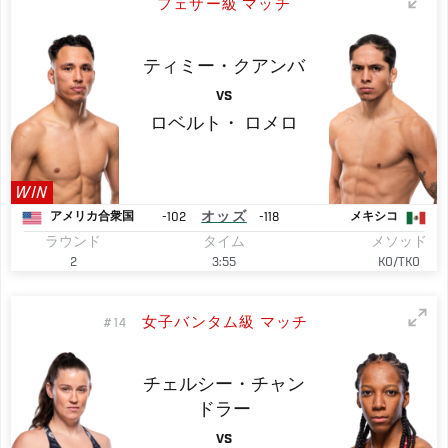
フェザー級 マッチ
ティミー・クアンバ
VS
ロベルト・
ロメロ
WIN
-102
オッズ
-118
アメリカ合衆国
メキシコ
ラウンド
タイム
メソッド
2
3:55
KO/TKO
女子バンタム級 マッチ
#14
チェルシー・チャン
ドラー
VS