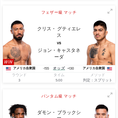
フェザー級 マッチ
クリス・
グティエレ
ス
VS
ジョン・キャスタネ
ーダ
WIN
-155
オッズ
+130
アメリカ合衆国
アメリカ合衆国
ラウンド
タイム
メソッド
3
5:00
判定：スプリット
バンタム級 マッチ
ダモン・
ブラックシ