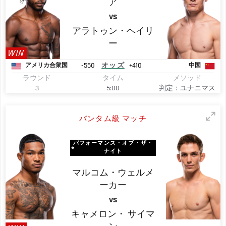
ア
VS
アラトゥン・ヘイリ
ー
WIN
-550
オッズ
+410
アメリカ合衆国
中国
ラウンド
タイム
メソッド
3
5:00
判定：ユナニマス
バンタム級 マッチ
パフォーマンス・オブ・ザ・
ナイト
マルコム・ウェルメ
ーカー
VS
キャメロン・
サイマ