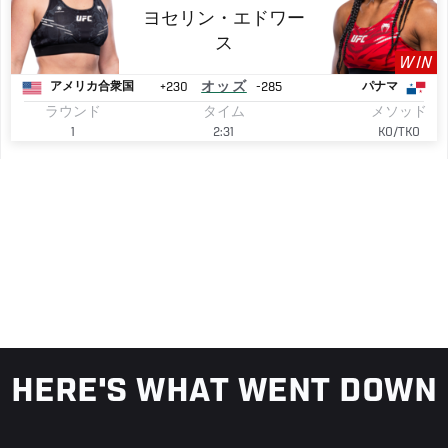
ヨセリン・エドワー
ス
WIN
+230
オッズ
-285
アメリカ合衆国
パナマ
ラウンド
タイム
メソッド
1
2:31
KO/TKO
HERE'S WHAT WENT DOWN