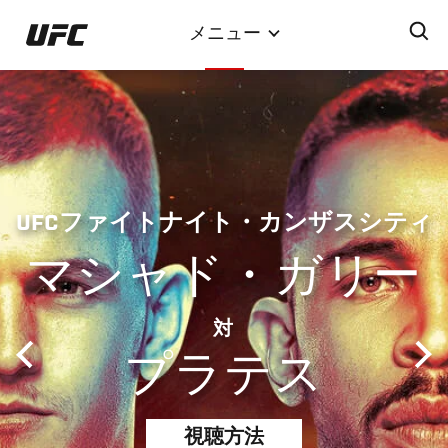
メ
メニュー
イ
ン
コ
ン
テ
ン
ツ
UFCファイトナイト・カンザスシティ
に
移
マシャド・ガリー
動
対
プラテス
視聴方法