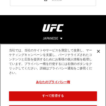
JAPANESE
当社では、当社のサイトやサービスを測定して改善し、マー
Footer
ヘルプ
法的事項
ケティングキャンペーンを支援し、パーソナライズされたコ
ンテンツと広告を提供するためにお客様の個人情報を処理し
利用規約
ています。プライバシー権を行使するには右側のボタンをク
個人情報保
リックしてください。詳細はプライバシー通知をご参照くだ
護方針
さい。
あなたのプライバシー権
すべて拒否する