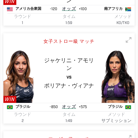
ン
WIN
-120
オッズ
+100
アメリカ合衆国
南アフリカ
ラウンド
タイム
メソッド
1
1:59
KO/TKO
女子ストロー級 マッチ
ジャケリニ・アモリ
ン
VS
ポリアナ・ヴィアナ
WIN
-850
オッズ
+575
ブラジル
ブラジル
ラウンド
タイム
メソッド
2
1:49
サブミッション