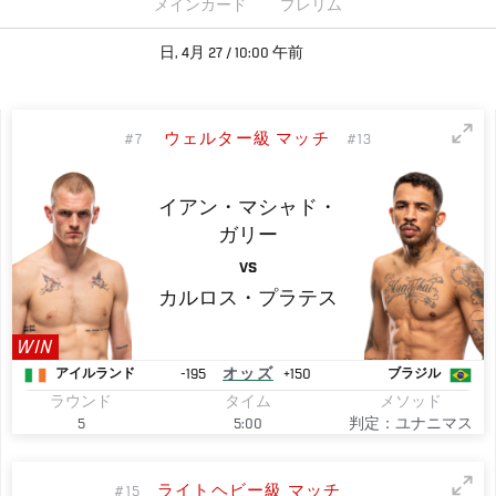
メインカード
プレリム
日, 4月 27 / 10:00 午前
ウェルター級 マッチ
#7
#13
イアン・マシャド・
ガリー
VS
カルロス・プラテス
WIN
-195
オッズ
+150
アイルランド
ブラジル
ラウンド
タイム
メソッド
5
5:00
判定：ユナニマス
ライトヘビー級 マッチ
#15