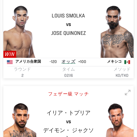
LOUIS SMOLKA
VS
JOSE
QUINONEZ
WIN
-120
オッズ
+100
アメリカ合衆国
メキシコ
ラウンド
タイム
メソッド
2
02:16
KO/TKO
フェザー級 マッチ
イリア・トプリア
VS
デイモン・
ジャクソ