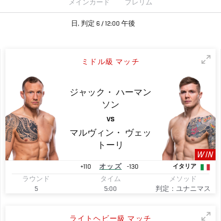
メインカード
プレリム
日, 判定 6 / 12:00 午後
ミドル級 マッチ
ジャック・
ハーマン
ソン
VS
マルヴィン・
ヴェッ
トーリ
WIN
+110
オッズ
-130
イタリア
ラウンド
タイム
メソッド
5
5:00
判定：ユナニマス
ライトヘビー級 マッチ