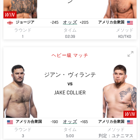
ン
WIN
-245
オッズ
+205
ジョージア
アメリカ合衆国
ラウンド
タイム
メソッド
1
02:39
KO/TKO
ヘビー級 マッチ
ジアン・
ヴィランテ
VS
JAKE
COLLIER
WIN
-190
オッズ
+165
アメリカ合衆国
アメリカ合衆国
ラウンド
タイム
メソッド
3
5:00
判定：ユナニマス