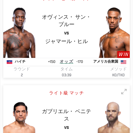
オヴィンス・
サン・
プルー
VS
ジャマール・ヒル
WIN
+150
オッズ
-170
ハイチ
アメリカ合衆国
ラウンド
タイム
メソッド
2
03:39
KO/TKO
ライト級 マッチ
ガブリエル・
ベニテ
ス
VS