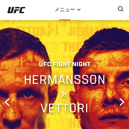
メ
メニュー
イ
ン
コ
ン
テ
ン
ツ
UFC FIGHT NIGHT
に
移
HERMANSSON
動
対
VETTORI