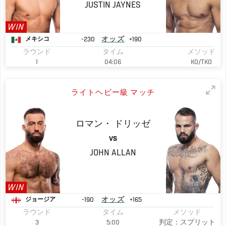
JUSTIN
JAYNES
WIN
-230
オッズ
+190
メキシコ
ラウンド
タイム
メソッド
1
04:06
KO/TKO
ライトヘビー級 マッチ
ロマン・
ドリッゼ
VS
JOHN
ALLAN
WIN
-190
オッズ
+165
ジョージア
ラウンド
タイム
メソッド
3
5:00
判定：スプリット