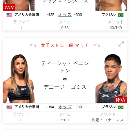
マックス・ジメニス
WIN
-425
オッズ
+330
アメリカ合衆国
ブラジル
ラウンド
タイム
メソッド
1
0:56
KO/TKO
女子ストロー級 マッチ
#13
#15
ティーシャ・
ペニン
トン
VS
デニージ・
ゴミス
WIN
+154
オッズ
-200
アメリカ合衆国
ブラジル
ラウンド
タイム
メソッド
3
5:00
判定：ユナニマス