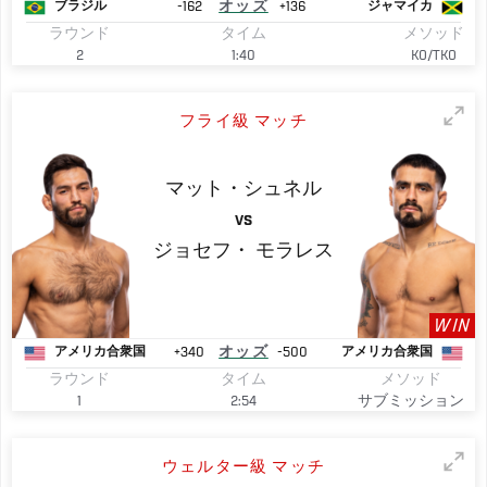
-162
オッズ
+136
ブラジル
ジャマイカ
ラウンド
タイム
メソッド
2
1:40
KO/TKO
フライ級 マッチ
マット・シュネル
VS
ジョセフ・
モラレス
WIN
+340
オッズ
-500
アメリカ合衆国
アメリカ合衆国
ラウンド
タイム
メソッド
1
2:54
サブミッション
ウェルター級 マッチ