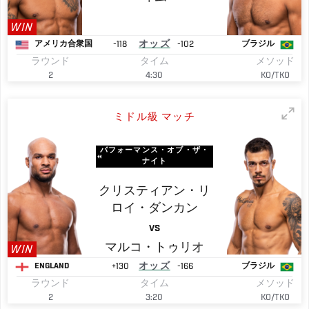
WIN
-118
オッズ
-102
アメリカ合衆国
ブラジル
ラウンド
タイム
メソッド
2
4:30
KO/TKO
ミドル級 マッチ
パフォーマンス・オブ・ザ・
ナイト
クリスティアン・リ
ロイ・ダンカン
VS
マルコ・トゥリオ
WIN
+130
オッズ
-166
ENGLAND
ブラジル
ラウンド
タイム
メソッド
2
3:20
KO/TKO