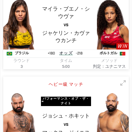
マイラ・ブエノ・シ
ウヴァ
VS
ジャケリン・カヴァ
ウカンチ
WIN
+180
オッズ
-218
ブラジル
ポルトガル
ラウンド
タイム
メソッド
3
5:00
判定：ユナニマス
ヘビー級 マッチ
パフォーマンス・オブ・ザ・
ナイト
ジョシュ・ホキット
VS