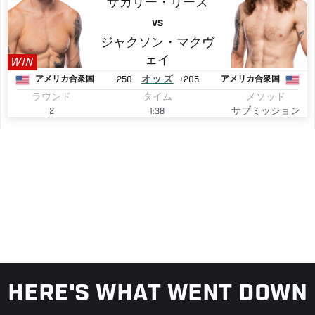
ザカリー・リース
VS
ジャクソン・マクヴ
ェイ
WIN
-250
オッズ
+205
アメリカ合衆国
アメリカ合衆国
ラウンド
タイム
メソッド
2
1:38
サブミッション
HERE'S WHAT WENT DOWN