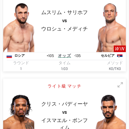
ムスリム・サリホフ
VS
ウロシュ・メディチ
WIN
+105
オッズ
-135
ロシア
セルビア
ラウンド
タイム
メソッド
1
1:03
KO/TKO
ライト級 マッチ
クリス・パディーヤ
VS
イスマエル・ボンフ
ィム