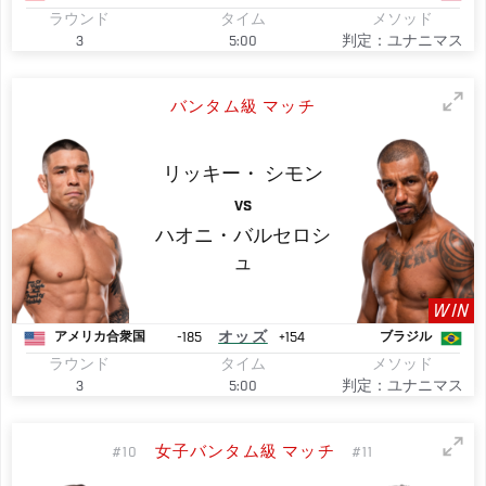
ラウンド
タイム
メソッド
3
5:00
判定：ユナニマス
バンタム級 マッチ
リッキー・
シモン
VS
ハオニ・バルセロシ
ュ
WIN
-185
オッズ
+154
アメリカ合衆国
ブラジル
ラウンド
タイム
メソッド
3
5:00
判定：ユナニマス
女子バンタム級 マッチ
#10
#11