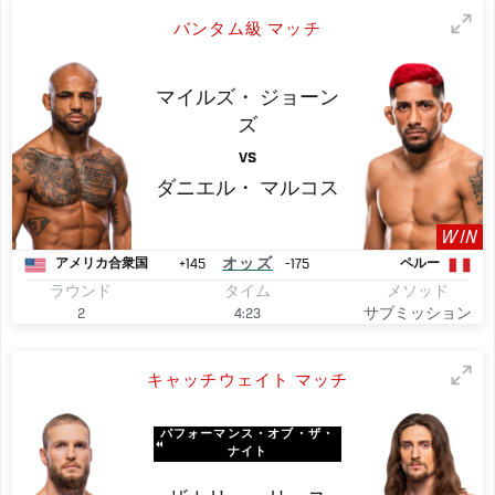
バンタム級 マッチ
マイルズ・
ジョーン
ズ
VS
ダニエル・
マルコス
WIN
+145
オッズ
-175
アメリカ合衆国
ペルー
ラウンド
タイム
メソッド
2
4:23
サブミッション
キャッチウェイト マッチ
パフォーマンス・オブ・ザ・
ナイト