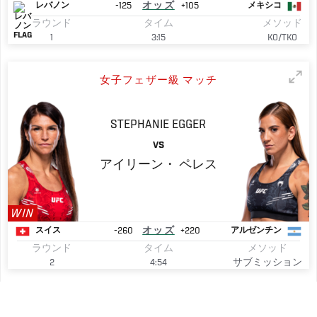
-125
オッズ
+105
レバノン
メキシコ
ラウンド
タイム
メソッド
1
3:15
KO/TKO
女子フェザー級 マッチ
STEPHANIE
EGGER
VS
アイリーン・
ペレス
WIN
-260
オッズ
+220
スイス
アルゼンチン
ラウンド
タイム
メソッド
2
4:54
サブミッション