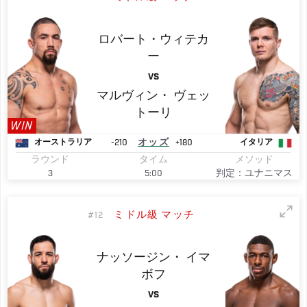
ロバート・ウィテカ
ー
VS
マルヴィン・
ヴェッ
トーリ
WIN
-210
オッズ
+180
オーストラリア
イタリア
ラウンド
タイム
メソッド
3
5:00
判定：ユナニマス
ミドル級 マッチ
#12
ナッソージン・
イマ
ボフ
VS