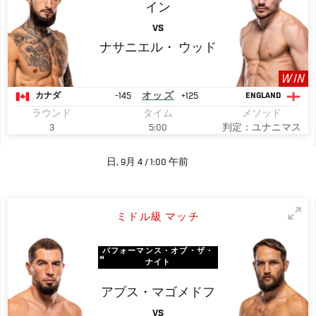
イン
VS
ナサニエル・
ウッド
WIN
-145
オッズ
+125
カナダ
ENGLAND
ラウンド
タイム
メソッド
3
5:00
判定：ユナニマス
日, 9月 4 / 1:00 午前
ミドル級 マッチ
パフォーマンス・オブ・ザ・
ナイト
アブス・マゴメドフ
VS