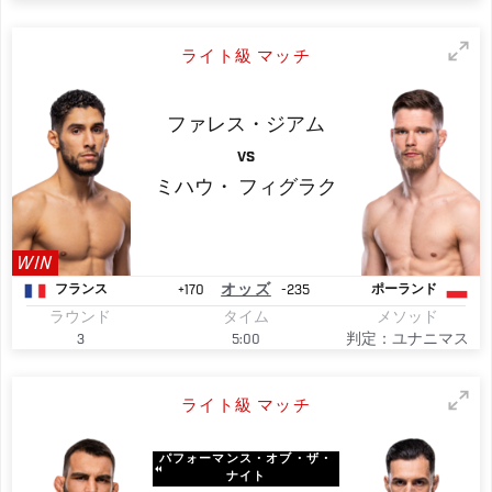
ライト級 マッチ
ファレス・ジアム
VS
ミハウ・
フィグラク
WIN
+170
オッズ
-235
フランス
ポーランド
ラウンド
タイム
メソッド
3
5:00
判定：ユナニマス
ライト級 マッチ
パフォーマンス・オブ・ザ・
ナイト