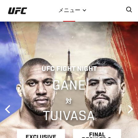
メ
メニュー
イ
ン
コ
ン
テ
ン
ツ
UFC FIGHT NIGHT
に
移
GANE
動
対
TUIVASA
FINAL
EXCLUSIVE