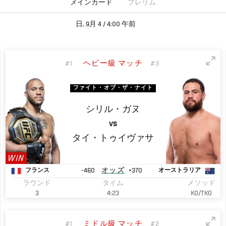
メインカード
プレリム
日, 9月 4 / 4:00 午前
ヘビー級 マッチ
#1
#3
ファイト・オブ・ザ・ナイト
シリル・ガヌ
VS
タイ・トゥイヴァサ
WIN
-460
オッズ
+370
フランス
オーストラリア
ラウンド
タイム
メソッド
3
4:23
KO/TKO
ミドル級 マッチ
#1
#2