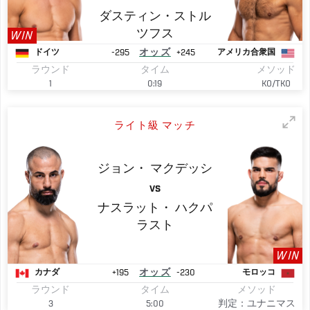
ダスティン・ストル
ツフス
WIN
-295
オッズ
+245
ドイツ
アメリカ合衆国
ラウンド
タイム
メソッド
1
0:19
KO/TKO
ライト級 マッチ
ジョン・
マクデッシ
VS
ナスラット・
ハクパ
ラスト
WIN
+195
オッズ
-230
カナダ
モロッコ
ラウンド
タイム
メソッド
3
5:00
判定：ユナニマス