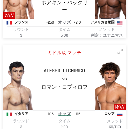
ホアキン・バックリ
ー
WIN
-250
オッズ
+210
フランス
アメリカ合衆国
ラウンド
タイム
メソッド
3
5:00
判定：ユナニマス
ミドル級 マッチ
ALESSIO
DI CHIRICO
VS
ロマン・コプィロフ
WIN
-105
オッズ
-115
イタリア
ロシア
ラウンド
タイム
メソッド
3
1:09
KO/TKO