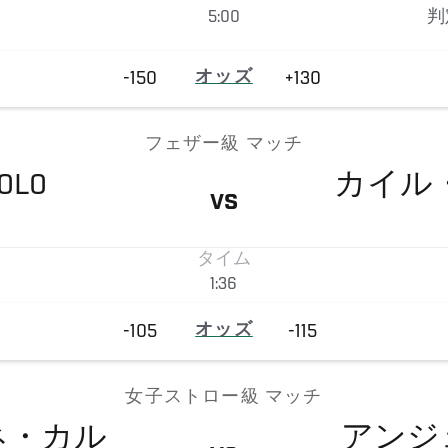
5:00
判
-150
オッズ
+130
フェザー級 マッチ
OLO
カイル
VS
タイム
1:36
-105
オッズ
-115
女子ストロー級 マッチ
ネ・カル
アンジ