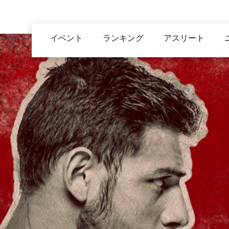
メ
イ
Main
ン
イベント
ランキング
アスリート
navigation
コ
ン
テ
ン
ツ
に
移
動