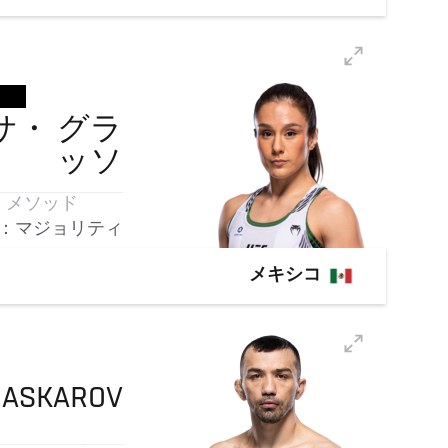
サ・
グラ
ッソ
メソッド
：マジョリティ
メキシコ
ASKAROV