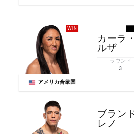
WIN
カーラ
ルザ
ラウンド
3
アメリカ合衆国
ブラン
レノ