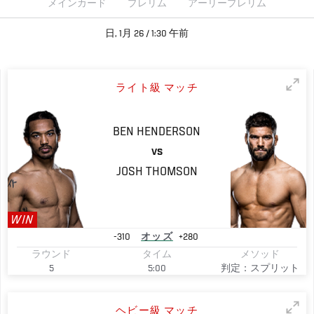
メインカード
プレリム
アーリープレリム
日, 1月 26 / 1:30 午前
ライト級 マッチ
BEN
HENDERSON
VS
JOSH
THOMSON
WIN
-310
オッズ
+280
ラウンド
タイム
メソッド
5
5:00
判定：スプリット
ヘビー級 マッチ