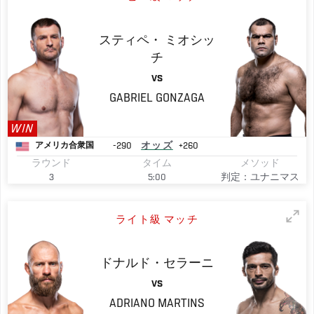
スティペ・
ミオシッ
チ
VS
GABRIEL
GONZAGA
WIN
-290
オッズ
+260
アメリカ合衆国
ラウンド
タイム
メソッド
3
5:00
判定：ユナニマス
ライト級 マッチ
ドナルド・セラーニ
VS
ADRIANO
MARTINS