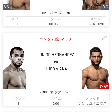
NC
NC
-185
オッズ
+170
ラウンド
タイム
メソッド
3
00:05:00
OVERTURNED
バンタム級 マッチ
JUNIOR
HERNANDEZ
VS
HUGO
VIANA
WIN
+290
オッズ
-320
ラウンド
タイム
メソッド
3
5:00
判定：ユナニマス