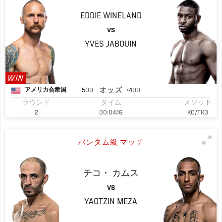
EDDIE
WINELAND
VS
YVES
JABOUIN
WIN
-500
オッズ
+400
アメリカ合衆国
ラウンド
タイム
メソッド
2
00:04:16
KO/TKO
バンタム級 マッチ
チコ・
カムス
VS
YAOTZIN
MEZA