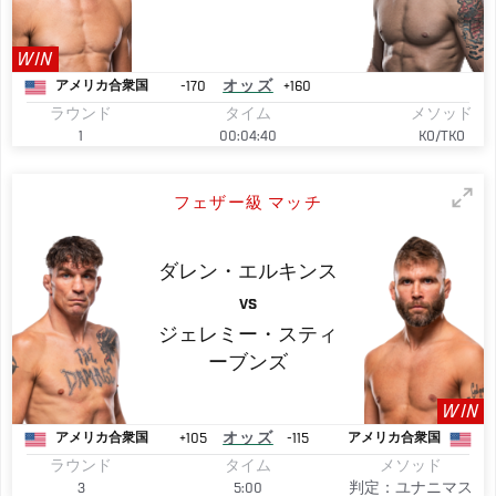
WIN
-170
オッズ
+160
アメリカ合衆国
ラウンド
タイム
メソッド
1
00:04:40
KO/TKO
フェザー級 マッチ
ダレン・エルキンス
VS
ジェレミー・スティ
ーブンズ
WIN
+105
オッズ
-115
アメリカ合衆国
アメリカ合衆国
ラウンド
タイム
メソッド
3
5:00
判定：ユナニマス