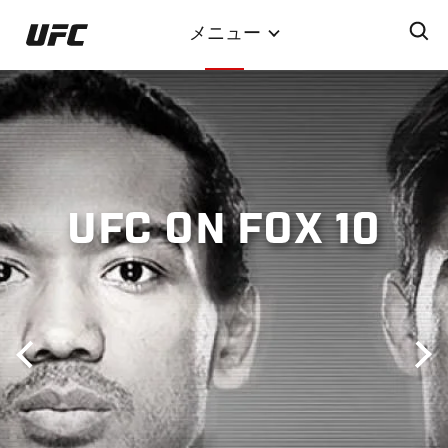
メ
メニュー
イ
ン
コ
ン
テ
ン
ツ
UFC ON FOX 10
に
移
動