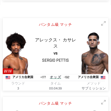
バンタム級 マッチ
アレックス・
カサレ
ス
VS
SERGIO
PETTIS
WIN
+177
オッズ
-192
アメリカ合衆国
アメリカ合衆国
ラウンド
タイム
メソッド
3
00:04:39
サブミッション
バンタム級 マッチ