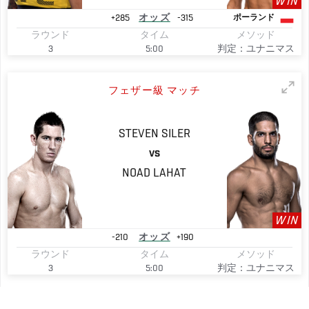
WIN
+285
オッズ
-315
ポーランド
ラウンド
タイム
メソッド
3
5:00
判定：ユナニマス
フェザー級 マッチ
STEVEN
SILER
VS
NOAD
LAHAT
WIN
-210
オッズ
+190
ラウンド
タイム
メソッド
3
5:00
判定：ユナニマス