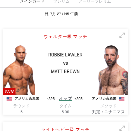
メインカード
プレリム
アーリープレリム
日, 7月 27 / 1:15 午前
ウェルター級 マッチ
ROBBIE
LAWLER
VS
MATT
BROWN
WIN
-325
オッズ
+295
アメリカ合衆国
アメリカ合衆国
ラウンド
タイム
メソッド
5
5:00
判定：ユナニマス
ライトヘビー級 マッチ