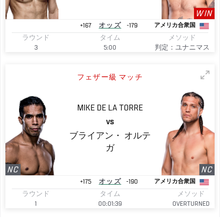
WIN
+167
オッズ
-179
アメリカ合衆国
ラウンド
タイム
メソッド
3
5:00
判定：ユナニマス
フェザー級 マッチ
MIKE
DE LA TORRE
VS
ブライアン・
オルテ
ガ
NC
NC
+175
オッズ
-190
アメリカ合衆国
ラウンド
タイム
メソッド
1
00:01:39
OVERTURNED