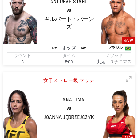
ANDREAS
STAHL
VS
ギルバート・バーン
ズ
WIN
+135
オッズ
-145
ブラジル
ラウンド
タイム
メソッド
3
5:00
判定：ユナニマス
女子ストロー級 マッチ
JULIANA
LIMA
VS
JOANNA JĘDRZEJCZYK