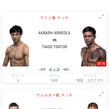
ライト級 マッチ
AKBARH
ARREOLA
VS
TIAGO
TRATOR
WIN
+275
オッズ
-305
ラウンド
タイム
メソッド
3
5:00
判定：ユナニマス
ウェルター級 マッチ