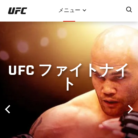
メ
メニュー
イ
ン
コ
ン
テ
ン
ツ
UFC ファイトナイ
に
移
ト
動