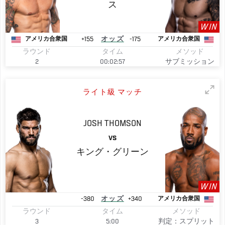
ス
WIN
+155
オッズ
-175
アメリカ合衆国
アメリカ合衆国
ラウンド
タイム
メソッド
2
00:02:57
サブミッション
ライト級 マッチ
JOSH
THOMSON
VS
キング・グリーン
WIN
-380
オッズ
+340
アメリカ合衆国
ラウンド
タイム
メソッド
3
5:00
判定：スプリット