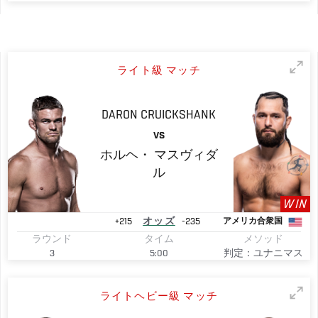
ライト級 マッチ
DARON
CRUICKSHANK
VS
ホルヘ・
マスヴィダ
ル
WIN
+215
オッズ
-235
アメリカ合衆国
ラウンド
タイム
メソッド
3
5:00
判定：ユナニマス
ライトヘビー級 マッチ